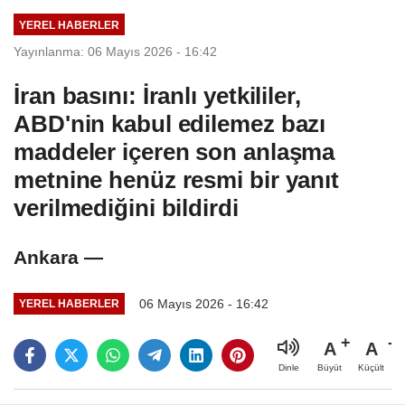
YEREL HABERLER
Yayınlanma: 06 Mayıs 2026 - 16:42
İran basını: İranlı yetkililer,
ABD'nin kabul edilemez bazı
maddeler içeren son anlaşma
metnine henüz resmi bir yanıt
verilmediğini bildirdi
Ankara —
06 Mayıs 2026 - 16:42
YEREL HABERLER
A
A
Büyüt
Küçült
Dinle