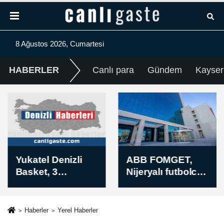
8 Ağustos 2026, Cumartesi
HABERLER
Canlı para
Gündem
Kayser
Yukatel Denizli
ABB FOMGET,
Basket, 3
Nijeryalı futbolcu
oyuncuyla
Miracle Ofem
anlaşma sağladı
Usani'yi
kadrosuna kattı
Haberler
Yerel Haberler