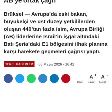
AB'ye ortak çağrı
Brüksel — Avrupa’da eski bakan,
büyükelçi ve üst düzey yetkililerden
oluşan 440’tan fazla isim, Avrupa Birliği
(AB) liderlerine İsrail’in işgal altındaki
Batı Şeria’daki E1 bölgesini ilhak planına
karşı harekete geçmeleri çağrısı yaptı.
06 Mayıs 2026 - 16:42
YEREL HABERLER
A
A
Büyüt
Küçült
Dinle