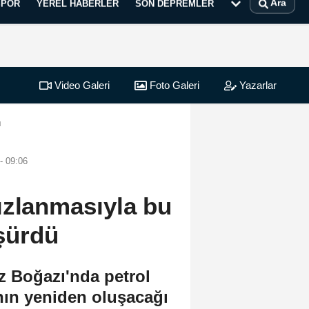
Ara
SPOR
YEREL HABERLER
SON DEPREMLER
Video Galeri
Foto Galeri
Yazarlar
ü
- 09:06
ızlanmasıyla bu
üşürdü
 Boğazı'nda petrol
ının yeniden oluşacağı