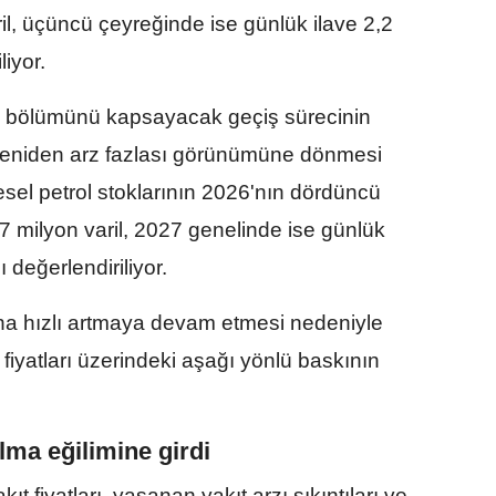
il, üçüncü çeyreğinde ise günlük ilave 2,2
liyor.
 bölümünü kapsayacak geçiş sürecinin
 yeniden arz fazlası görünümüne dönmesi
sel petrol stoklarının 2026'nın dördüncü
 milyon varil, 2027 genelinde ise günlük
 değerlendiriliyor.
ha hızlı artmaya devam etmesi nedeniyle
iyatları üzerindeki aşağı yönlü baskının
lma eğilimine girdi
ıt fiyatları, yaşanan yakıt arzı sıkıntıları ve