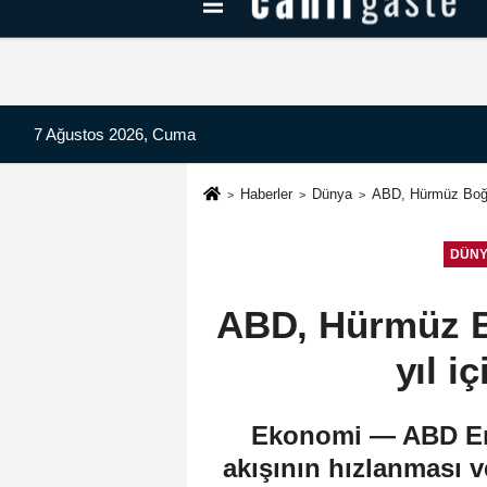
Kayseri Haberleri
Can Radyo Dinle
7 Ağustos 2026, Cuma
Haberler
Dünya
ABD, Hürmüz Boğazı
DÜN
ABD, Hürmüz Bo
yıl i
Ekonomi — ABD Ene
akışının hızlanması v