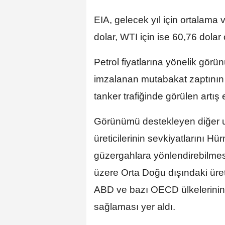
EIA, gelecek yıl için ortalama va
dolar, WTI için ise 60,76 dolar o
Petrol fiyatlarına yönelik gör
imzalanan mutabakat zaptını
tanker trafiğinde görülen artış e
Görünümü destekleyen diğer u
üreticilerinin sevkiyatlarını H
güzergahlara yönlendirebilme
üzere Orta Doğu dışındaki üreti
ABD ve bazı OECD ülkelerinin s
sağlaması yer aldı.