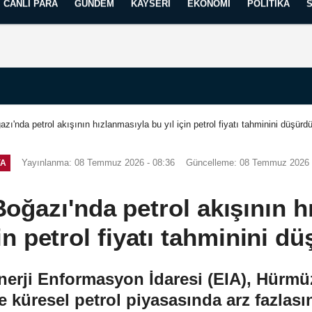
CANLI PARA
GÜNDEM
KAYSERI
EKONOMI
POLITIKA
Künye
İletişim
Yayın İlkelerimiz
'nda petrol akışının hızlanmasıyla bu yıl için petrol fiyatı tahminini düşürd
Yayınlanma: 08 Temmuz 2026 - 08:36
Güncelleme: 08 Temmuz 2026 
YA
ğazı'nda petrol akışının h
çin petrol fiyatı tahminini d
rji Enformasyon İdaresi (EIA), Hürmüz
e küresel petrol piyasasında arz fazlas