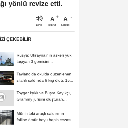
ğı yönlü revize etti.
A
A
Büyüt
Küçült
Dinle
IZI ÇEKEBILIR
Rusya: Ukrayna’nın askeri yük
taşıyan 3 gemisini
Karadeniz’de...
Tayland’da okulda düzenlenen
silahlı saldırıda 6 kişi öldü, 15...
Toygar Işıklı ve Büşra Kayıkçı,
Grammy jürisini oluşturan
Recording...
Münih'teki araçlı saldırının
failine ömür boyu hapis cezası