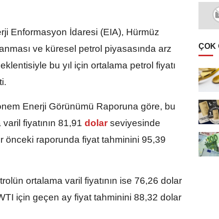
ji Enformasyon İdaresi (EIA), Hürmüz
ÇOK
lanması ve küresel petrol piyasasında arz
lentisiyle bu yıl için ortalama petrol fiyatı
i.
önem Enerji Görünümü Raporuna göre, bu
varil fiyatının 81,91
dolar
seviyesinde
r önceki raporunda fiyat tahminini 95,39
olün ortalama varil fiyatının ise 76,26 dolar
 WTI için geçen ay fiyat tahminini 88,32 dolar