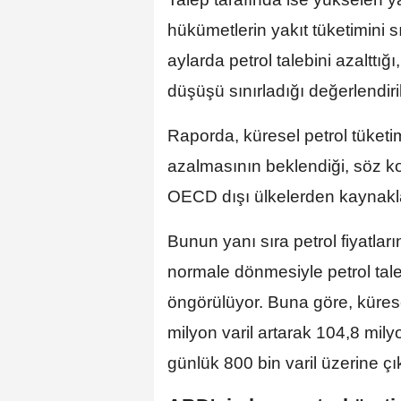
hükümetlerin yakıt tüketimini 
aylarda petrol talebini azalttığ
düşüşü sınırladığı değerlendiril
Raporda, küresel petrol tüketim
azalmasının beklendiği, söz k
OECD dışı ülkelerden kaynakla
Bunun yanı sıra petrol fiyatlar
normale dönmesiyle petrol tale
öngörülüyor. Buna göre, kürese
milyon varil artarak 104,8 mil
günlük 800 bin varil üzerine ç