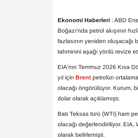
Ekonomi Haberleri
:
ABD Ener
Boğazı'nda petrol akışının hız
fazlasının yeniden oluşacağı bek
tahminini aşağı yönlü revize ett
EIA'nın Temmuz 2026 Kısa D
yıl için
Brent
petrolün ortalama 
olacağı öngörülüyor. Kurum, bi
dolar olarak açıklamıştı.
Batı Teksas türü (WTI) ham petr
olacağı değerlendiriliyor. EIA,
olarak belirlemişti.