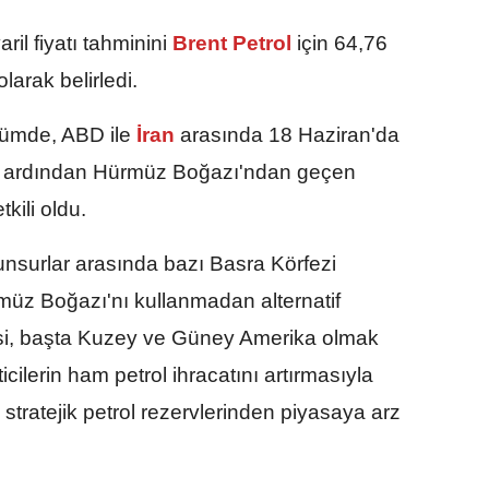
ril fiyatı tahminini
Brent Petrol
için 64,76
larak belirledi.
ünümde, ABD ile
İran
arasında 18 Haziran'da
n ardından Hürmüz Boğazı'ndan geçen
tkili oldu.
nsurlar arasında bazı Basra Körfezi
ürmüz Boğazı'nı kullanmadan alternatif
si, başta Kuzey ve Güney Amerika olmak
cilerin ham petrol ihracatını artırmasıyla
tratejik petrol rezervlerinden piyasaya arz