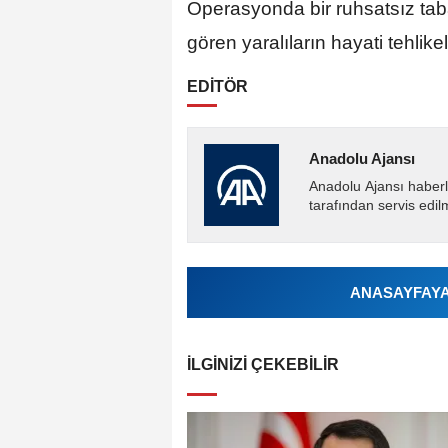
Operasyonda bir ruhsatsız taba
gören yaralıların hayati tehlike
EDİTÖR
Anadolu Ajansı
Anadolu Ajansı haberl
tarafından servis edil
ANASAYFAYA 
İLGINIZI ÇEKEBILIR