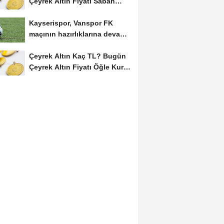
Çeyrek Altın Fiyatı Sabah
Kuru (07 Ağustos...
Kayserispor, Vanspor FK
maçının hazırlıklarına devam
etti
Çeyrek Altın Kaç TL? Bugün
Çeyrek Altın Fiyatı Öğle Kuru
(08...