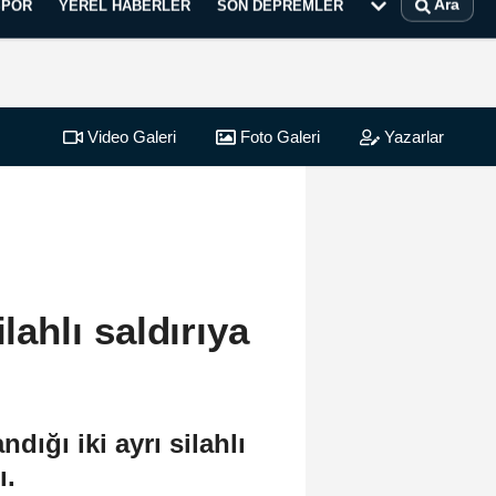
Ara
SPOR
YEREL HABERLER
SON DEPREMLER
Video Galeri
Foto Galeri
Yazarlar
ilahlı saldırıya
ığı iki ayrı silahlı
ı.