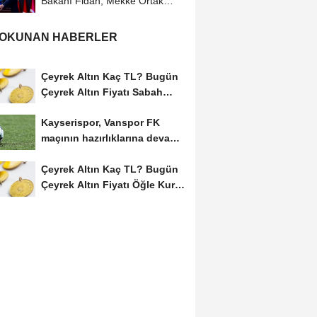
Bakanı Fidan, Mekke Ortak
Savunma Anlaşması'nın...
 OKUNAN HABERLER
Çeyrek Altın Kaç TL? Bugün
Çeyrek Altın Fiyatı Sabah
Kuru (07 Ağustos...
Kayserispor, Vanspor FK
maçının hazırlıklarına devam
etti
Çeyrek Altın Kaç TL? Bugün
Çeyrek Altın Fiyatı Öğle Kuru
(08...