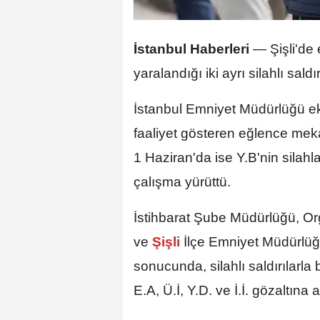
İstanbul Haberleri
— Şişli'de
yaralandığı iki ayrı silahlı saldı
İstanbul Emniyet Müdürlüğü eki
faaliyet gösteren eğlence mek
1 Haziran'da ise Y.B'nin silahla
çalışma yürüttü.
İstihbarat Şube Müdürlüğü, O
ve
Şişli
İlçe Emniyet Müdürlüğü
sonucunda, silahlı saldırılarla 
E.A, Ü.İ, Y.D. ve İ.İ. gözaltına a