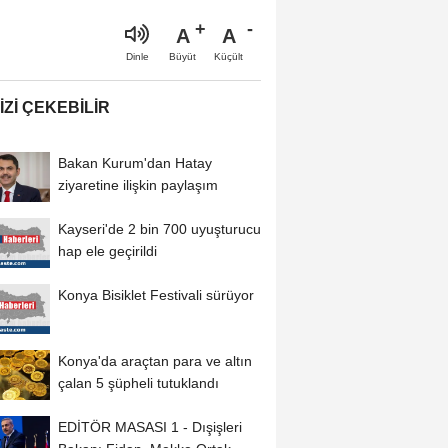
A
A
Büyüt
Küçült
Dinle
IZI ÇEKEBILIR
Bakan Kurum'dan Hatay
ziyaretine ilişkin paylaşım
Kayseri'de 2 bin 700 uyuşturucu
hap ele geçirildi
Konya Bisiklet Festivali sürüyor
Konya'da araçtan para ve altın
çalan 5 şüpheli tutuklandı
EDİTÖR MASASI 1 - Dışişleri