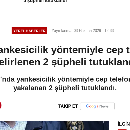
5 şüpheli tutuklandı
Yayınlanma: 03 Haziran 2026 - 12:33
YEREL HABERLER
nkesicilik yöntemiyle cep t
elirlenen 2 şüpheli tutuklan
nda yankesicilik yöntemiyle cep telef
yakalanan 2 şüpheli tutuklandı.
TAKİP ET
İLGIN