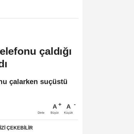
elefonu çaldığı
dı
onu çalarken suçüstü
A
A
Büyüt
Küçült
Dinle
IZI ÇEKEBILIR