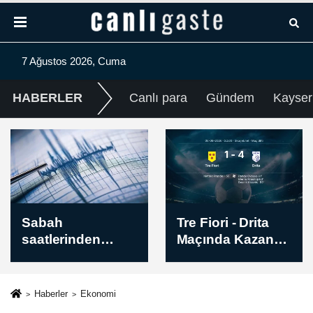
7 Ağustos 2026, Cuma
HABERLER
Canlı para
Gündem
Kayser
Tre Fiori - Drita
Avrupa
Maçında Kazanan
Konferans Ligi |
Belli Oldu! İşte
Hibernian -
Sonuç (1-4)
Skendija 79 Maç
Sonucu: 2-1
Haberler
Ekonomi