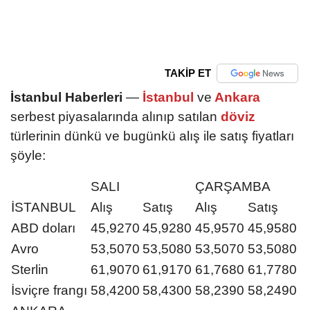
TAKİP ET
İstanbul Haberleri
—
İstanbul
ve
Ankara
serbest piyasalarında alınıp satılan
döviz
türlerinin dünkü ve bugünkü alış ile satış fiyatları
şöyle:
SALI
ÇARŞAMBA
İSTANBUL
Alış
Satış
Alış
Satış
ABD doları
45,9270
45,9280
45,9570
45,9580
Avro
53,5070
53,5080
53,5070
53,5080
Sterlin
61,9070
61,9170
61,7680
61,7780
İsviçre frangı
58,4200
58,4300
58,2390
58,2490