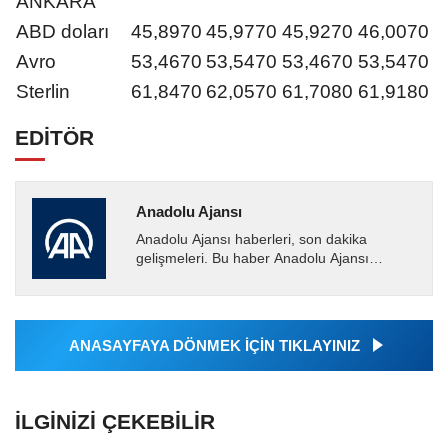
ANKARA
ABD doları
45,8970
45,9770
45,9270
46,0070
Avro
53,4670
53,5470
53,4670
53,5470
Sterlin
61,8470
62,0570
61,7080
61,9180
EDİTÖR
Anadolu Ajansı
Anadolu Ajansı haberleri, son dakika
gelişmeleri. Bu haber Anadolu Ajansı
tarafından servis edilmiştir. Anadolu Ajansı
tarafından geçilen tüm...
ANASAYFAYA DÖNMEK İÇİN TIKLAYINIZ
İLGINIZI ÇEKEBILIR