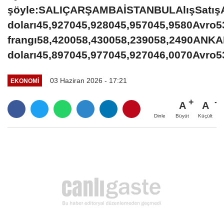
şöyle:SALIÇARŞAMBAİSTANBULAlışSatışA
doları45,927045,928045,957045,9580Avro5
frangı58,420058,430058,239058,2490AN
doları45,897045,977045,927046,0070Avro5
03 Haziran 2026 - 17:21
EKONOMI
A
A
Büyüt
Küçült
Dinle