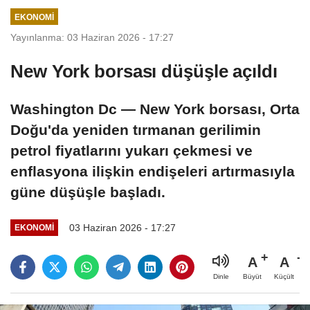
nda
Arası
imza
Must
Kaza
töreni
afa'yı
EKONOMI
nan
düze
transf
Yayınlanma: 03 Haziran 2026 - 17:27
Belli
nledi
er etti
New York borsası düşüşle açıldı
Oldu!
İşte
Sonu
Washington Dc — New York borsası, Orta
ç (1-
Doğu'da yeniden tırmanan gerilimin
1)
petrol fiyatlarını yukarı çekmesi ve
enflasyona ilişkin endişeleri artırmasıyla
güne düşüşle başladı.
03 Haziran 2026 - 17:27
EKONOMI
A
A
Büyüt
Küçült
Dinle