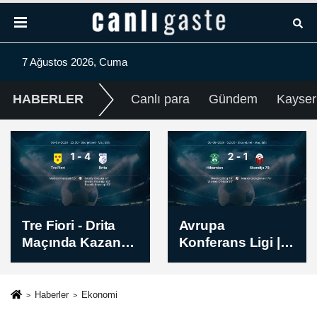
7 Ağustos 2026, Cuma
HABERLER
Canlı para
Gündem
Kayser
Avrupa
Partizan - Tobol
Konferans Ligi |
Mücadelesi Sona
Hibernian -
Erdi - Skor: 3-0
Skendija 79 Maç
Sonucu: 2-1
Haberler
Ekonomi