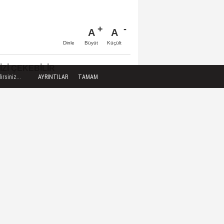
A
A
Büyüt
Küçült
Dinle
IZI ÇEKEBILIR
rsiniz...
AYRINTILAR
TAMAM
GÜNDEM ÖZETİ / 8 Ağustos
2026
Senarist Ethem Özışık,
Beyoğlu'nda genç sinemacılarla
bir araya...
İspanya, İtalya'dan gelen
yolculara sınır kontrolleri
uygulayacak
Rusya: Ukrayna'da bir haftada
34 gemiyi vurduk, 8 yerleşim
yerini ele...