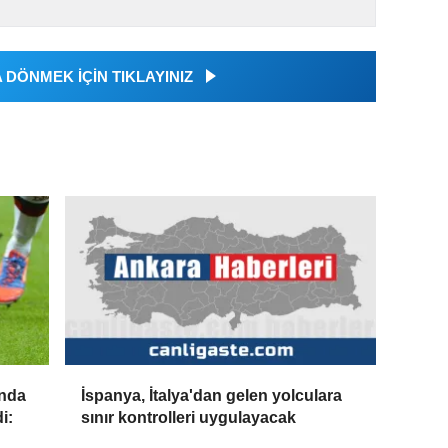
DÖNMEK İÇİN TIKLAYINIZ
'nda
İspanya, İtalya'dan gelen yolculara
i:
sınır kontrolleri uygulayacak