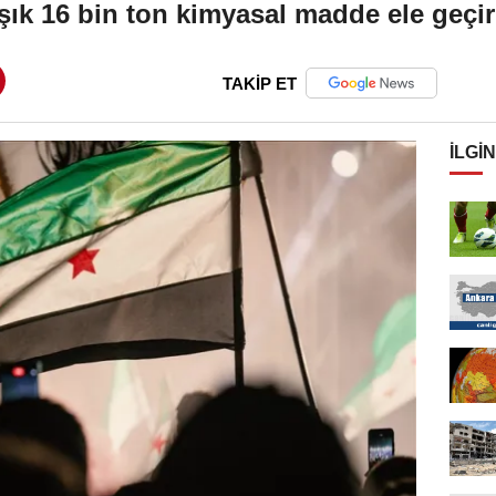
şık 16 bin ton kimyasal madde ele geçiri
TAKİP ET
İLGIN