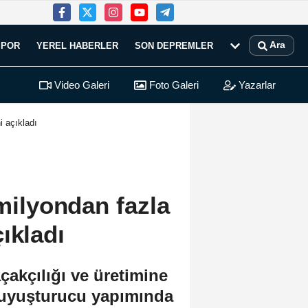
Ara
SPOR
YEREL HABERLER
SON DEPREMLER
Video Galeri
Foto Galeri
Yazarlar
i açıkladı
 milyondan fazla
ıkladı
çakçılığı ve üretimine
 uyuşturucu yapımında