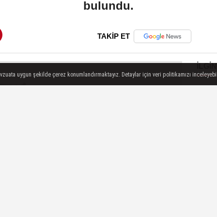
bulundu.
TAKİP ET
İLGIN
evzuata uygun şekilde çerez konumlandırmaktayız. Detaylar için veri politikamızı inceleyebili