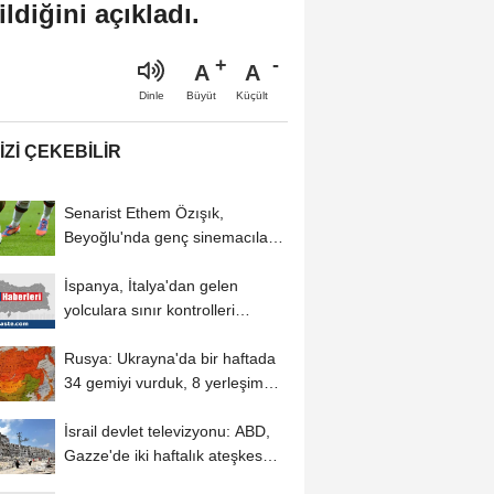
ldiğini açıkladı.
A
A
Büyüt
Küçült
Dinle
IZI ÇEKEBILIR
Senarist Ethem Özışık,
Beyoğlu'nda genç sinemacılarla
bir araya...
İspanya, İtalya'dan gelen
yolculara sınır kontrolleri
uygulayacak
Rusya: Ukrayna'da bir haftada
34 gemiyi vurduk, 8 yerleşim
yerini ele...
İsrail devlet televizyonu: ABD,
Gazze'de iki haftalık ateşkes
için...