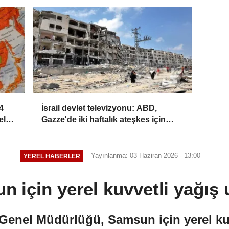
4
İsrail devlet televizyonu: ABD,
ele
Gazze'de iki haftalık ateşkes için
İsrail'e baskı yapıyor
Yayınlanma: 03 Haziran 2026 - 13:00
YEREL HABERLER
 için yerel kuvvetli yağış 
Genel Müdürlüğü, Samsun için yerel kuv