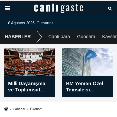
8 Ağustos 2026, Cumartesi
HABERLER
Canlı para
Gündem
Kayser
BM Yemen Özel
Filistin
Temsilcisi
topraklarını
Grundberg:
gasbeden
Yemen geniş
İsraillilerin Batı
çaplı çatışma
Şeria’daki
Haberler
Ekonomi
riskiyle karşı
saldırılarında çok