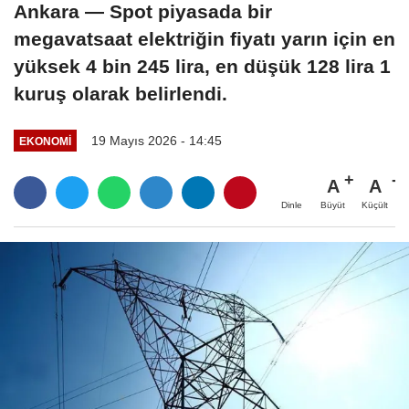
Ankara — Spot piyasada bir
megavatsaat elektriğin fiyatı yarın için en
yüksek 4 bin 245 lira, en düşük 128 lira 1
kuruş olarak belirlendi.
19 Mayıs 2026 - 14:45
EKONOMI
A
A
Büyüt
Küçült
Dinle