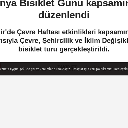
nya Bisiklet Günü kapsamın
düzenlendi
r'de Çevre Haftası etkinlikleri kapsam
sıyla Çevre, Şehircilik ve İklim Değişi
bisiklet turu gerçekleştirildi.
TAKİP ET
evzuata uygun şekilde çerez konumlandırmaktayız. Detaylar için veri politikamızı inceleyebili
İLGIN