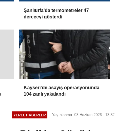
Şanlıurfa'da termometreler 47
dereceyi gösterdi
Kayseri'de asayiş operasyonunda
104 zanlı yakalandı
u
Yayınlanma: 03 Haziran 2026 - 13:32
YEREL HABERLER