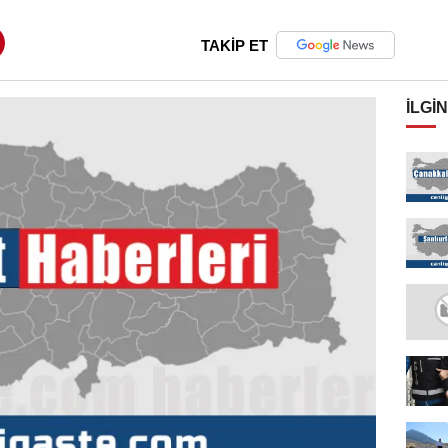
TAKİP ET
İLGIN