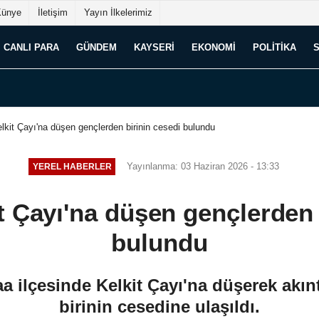
Künye
İletişim
Yayın İlkelerimiz
CANLI PARA
GÜNDEM
KAYSERI
EKONOMI
POLITIKA
elkit Çayı'na düşen gençlerden birinin cesedi bulundu
Yayınlanma: 03 Haziran 2026 - 13:33
YEREL HABERLER
it Çayı'na düşen gençlerden 
bulundu
a ilçesinde Kelkit Çayı'na düşerek akın
birinin cesedine ulaşıldı.