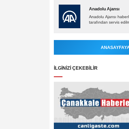
Anadolu Ajansı
Anadolu Ajansı haberl
tarafından servis edil
ANASAYFAYA 
İLGINIZI ÇEKEBILIR