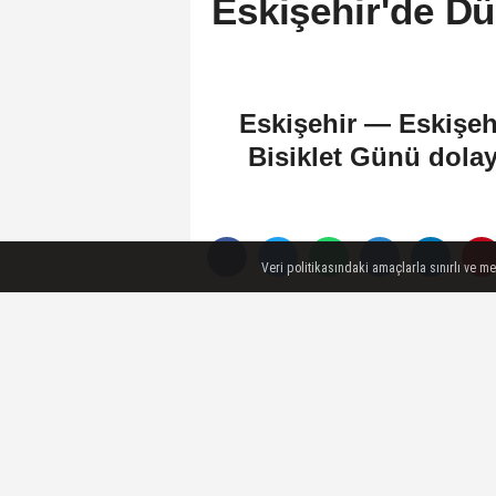
Eskişehir'de Dü
Eskişehir — Eskişehi
Bisiklet Günü dolayı
Veri politikasındaki amaçlarla sınırlı ve m