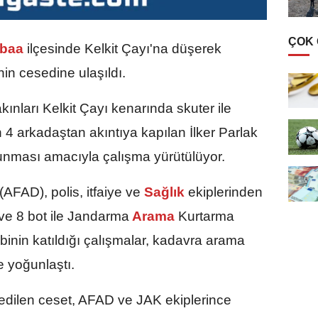
ÇOK
baa
ilçesinde Kelkit Çayı'na düşerek
nin cesedine ulaşıldı.
ınları Kelkit Çayı kenarında skuter ile
 arkadaştan akıntıya kapılan İlker Parlak
lunması amacıyla çalışma yürütülüyor.
AFAD), polis, itfaiye ve
Sağlık
ekiplerinden
ve 8 bot ile Jandarma
Arama
Kurtarma
kibinin katıldığı çalışmalar, kadavra arama
e yoğunlaştı.
t edilen ceset, AFAD ve JAK ekiplerince