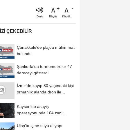
A
A
Büyüt
Küçült
Dinle
IZI ÇEKEBILIR
Çanakkale'de plajda mühimmat
bulundu
Şanlıurfa'da termometreler 47
dereceyi gösterdi
İzmir'de kayıp 80 yaşındaki kişi
ormanlık alanda dron ile
bulundu
Kayseri'de asayiş
operasyonunda 104 zanlı
yakalandı
Ulaş'ta içme suyu altyapı