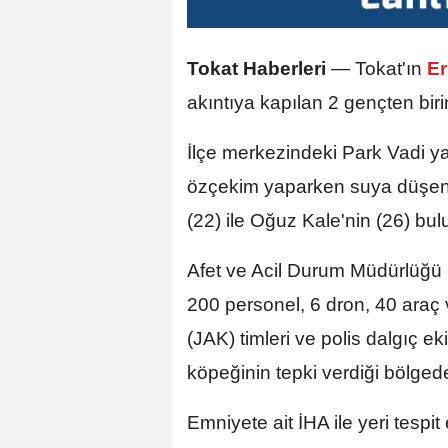
Tokat Haberleri
— Tokat'ın
Er
akıntıya kapılan 2 gençten biri
İlçe merkezindeki Park Vadi yak
özçekim yaparken suya düşen 4
(22) ile Oğuz Kale'nin (26) bu
Afet ve Acil Durum Müdürlüğü (
200 personel, 6 dron, 40 araç 
(JAK) timleri ve polis dalgıç e
köpeğinin tepki verdiği bölged
Emniyete ait İHA ile yeri tespi