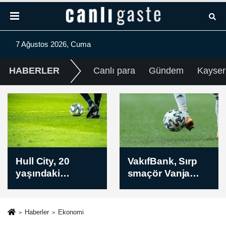
7 Ağustos 2026, Cuma
HABERLER
Canlı para
Gündem
Kayser
VakıfBank, Sırp
ABD Başkanı
smaçör Vanja
Trump, İran'ın
Ivanovic'i
anlaşma yapmak
kadrosuna kattı
istediğini
savundu
Haberler
Ekonomi