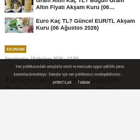
Gram Altın Kaç TL? Bugün Gram
Altın Fiyatı Akşam Kuru (06
Ağustos...
Euro Kaç TL? Güncel EUR/TL Akşam
Kuru (06 Ağustos 2026)
EKONOMI
Yayınlanma: 18 Haziran 2026 - 17:03
Güncelleme: 19 Haziran 2026 - 18:57
Veri politikasındaki amaçlarla sınırlı ve mevzuata uygun şekilde çerez
konumlandırmaktayız. Detaylar için veri politikamızı inceleyebilirsiniz...
Türkiye'nin Girişimci Kadınları
AYRINTILAR
TAMAM
Buluşuyor programının ikinci
durağı Bursa oldu
Ekonomi — Buluşmada katılımcılar, e-
ticarette başarılı olmanın yöntemleri,
yapay zeka destekli içerik üretimi, satış