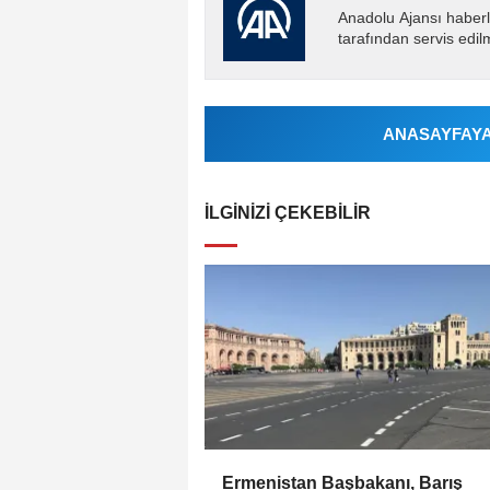
Anadolu Ajansı haberl
tarafından servis edil
ANASAYFAYA 
İLGINIZI ÇEKEBILIR
Ermenistan Başbakanı, Barış