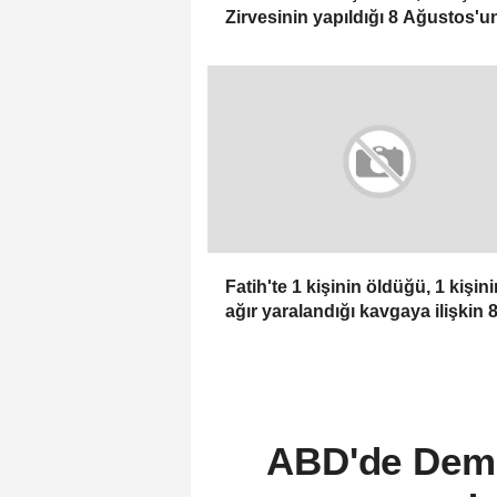
Zirvesinin yapıldığı 8 Ağustos'u
ülkesi için dönüm noktası oldu
belirtti
Fatih'te 1 kişinin öldüğü, 1 kişini
ağır yaralandığı kavgaya ilişkin 
şüpheli tutuklandı
ABD'de Demok