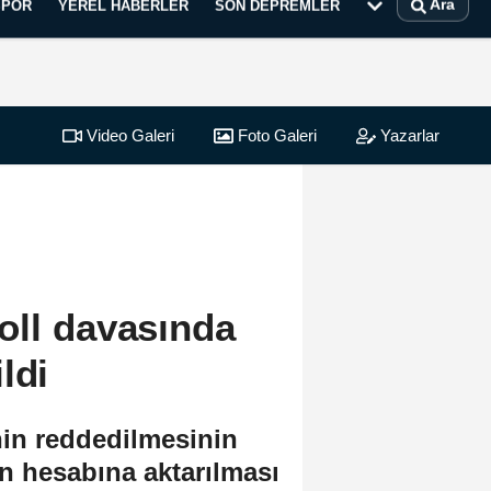
Ara
SPOR
YEREL HABERLER
SON DEPREMLER
Video Galeri
Foto Galeri
Yazarlar
oll davasında
ldi
nin reddedilmesinin
ın hesabına aktarılması