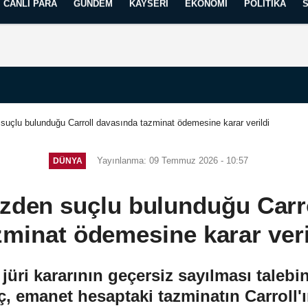
CANLI PARA
GÜNDEM
KAYSERI
EKONOMI
POLITIKA
Künye
İletişim
Yayın İlkelerimiz
 suçlu bulunduğu Carroll davasında tazminat ödemesine karar verildi
Yayınlanma: 09 Temmuz 2026 - 10:57
DÜNYA
izden suçlu bulunduğu Carr
zminat ödemesine karar veri
üri kararının geçersiz sayılması talebi
ç, emanet hesaptaki tazminatın Carroll'