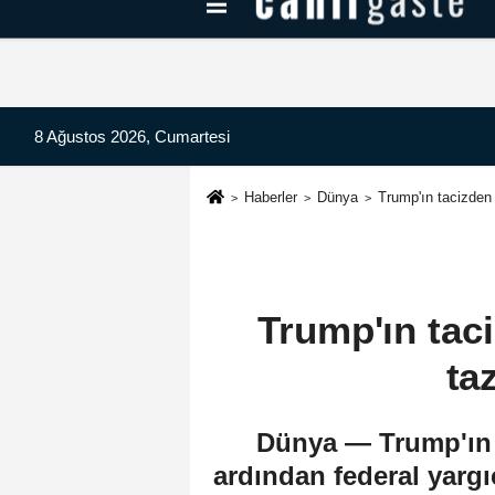
Kayseri Haberleri
Can Radyo Dinle
8 Ağustos 2026, Cumartesi
Haberler
Dünya
Trump'ın tacizden
Trump'ın tac
ta
Dünya — Trump'ın j
ardından federal yargı