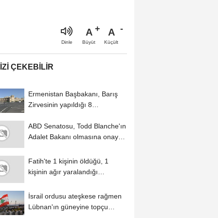
A
A
Büyüt
Küçült
Dinle
IZI ÇEKEBILIR
Ermenistan Başbakanı, Barış
Zirvesinin yapıldığı 8
Ağustos'un...
ABD Senatosu, Todd Blanche'ın
Adalet Bakanı olmasına onay
verdi
Fatih'te 1 kişinin öldüğü, 1
kişinin ağır yaralandığı
kavgaya...
İsrail ordusu ateşkese rağmen
Lübnan'ın güneyine topçu
saldırıları...