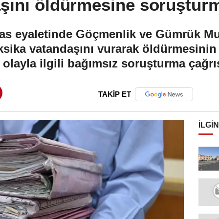
şını öldürmesine soruşturm
s eyaletinde Göçmenlik ve Gümrük Muh
eksika vatandaşını vurarak öldürmesini
 olayla ilgili bağımsız soruşturma çağr
TAKİP ET
İLGIN