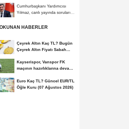
Cumhurbaşkanı Yardımcısı
Yılmaz, canlı yayında soruları
yanıtladı:...
 OKUNAN HABERLER
Çeyrek Altın Kaç TL? Bugün
Çeyrek Altın Fiyatı Sabah
Kuru (07 Ağustos...
Kayserispor, Vanspor FK
maçının hazırlıklarına devam
etti
Euro Kaç TL? Güncel EUR/TL
Öğle Kuru (07 Ağustos 2026)