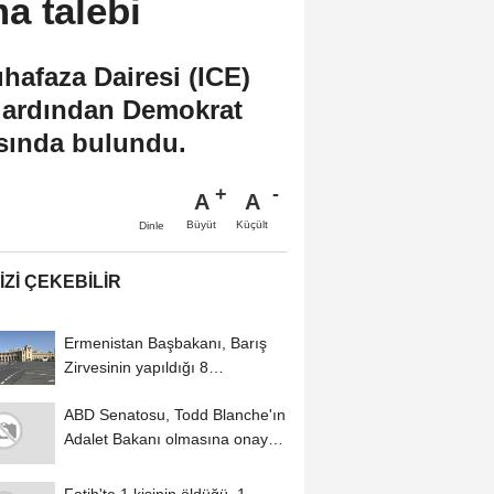
a talebi
afaza Dairesi (ICE)
n ardından Demokrat
ısında bulundu.
A
A
Büyüt
Küçült
Dinle
IZI ÇEKEBILIR
Ermenistan Başbakanı, Barış
Zirvesinin yapıldığı 8
Ağustos'un...
ABD Senatosu, Todd Blanche'ın
Adalet Bakanı olmasına onay
verdi