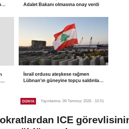
n
Adalet Bakanı olmasına onay verdi
ğunu
İsrail ordusu ateşkese rağmen
n
Lübnan'ın güneyine topçu saldırıları
8
düzenledi
Yayınlanma: 09 Temmuz 2026 - 10:51
DÜNYA
ratlardan ICE görevlisini