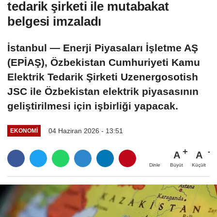
tedarik şirketi ile mutabakat
belgesi imzaladı
İstanbul — Enerji Piyasaları İşletme AŞ
(EPİAŞ), Özbekistan Cumhuriyeti Kamu
Elektrik Tedarik Şirketi Uzenergosotish
JSC ile Özbekistan elektrik piyasasının
geliştirilmesi için işbirliği yapacak.
04 Haziran 2026 - 13:51
EKONOMI
A
A
Büyüt
Küçült
Dinle