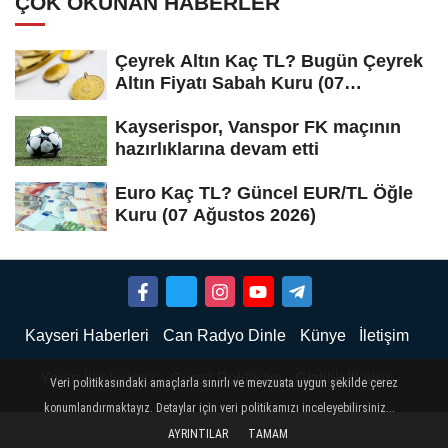
ÇOK OKUNAN HABERLER
Çeyrek Altın Kaç TL? Bugün Çeyrek
Altın Fiyatı Sabah Kuru (07
Ağustos...
Kayserispor, Vanspor FK maçının
hazırlıklarına devam etti
Euro Kaç TL? Güncel EUR/TL Öğle
Kuru (07 Ağustos 2026)
Kayseri Haberleri
Can Radyo Dinle
Künye
İletişim
Yayın İlkelerimiz
Çerez Politikası
Gizlilik İlkeleri
Veri politikasındaki amaçlarla sınırlı ve mevzuata uygun şekilde çerez
konumlandırmaktayız. Detaylar için veri politikamızı inceleyebilirsiniz...
AYRINTILAR
TAMAM