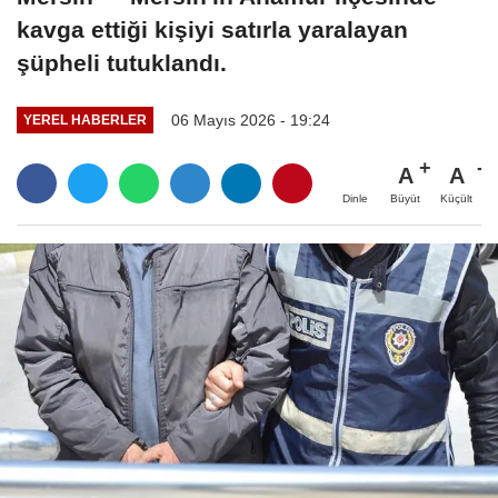
kavga ettiği kişiyi satırla yaralayan
şüpheli tutuklandı.
06 Mayıs 2026 - 19:24
YEREL HABERLER
A
A
Büyüt
Küçült
Dinle