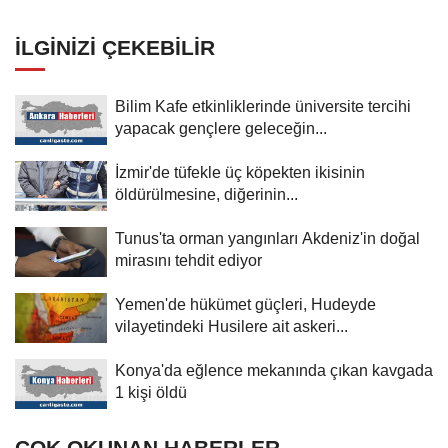
noktaları vurdu
İLGINIZI ÇEKEBILIR
Bilim Kafe etkinliklerinde üniversite tercihi
yapacak gençlere geleceğin...
İzmir'de tüfekle üç köpekten ikisinin
öldürülmesine, diğerinin...
Tunus'ta orman yangınları Akdeniz'in doğal
mirasını tehdit ediyor
Yemen'de hükümet güçleri, Hudeyde
vilayetindeki Husilere ait askeri...
Konya'da eğlence mekanında çıkan kavgada
1 kişi öldü
ÇOK OKUNAN HABERLER