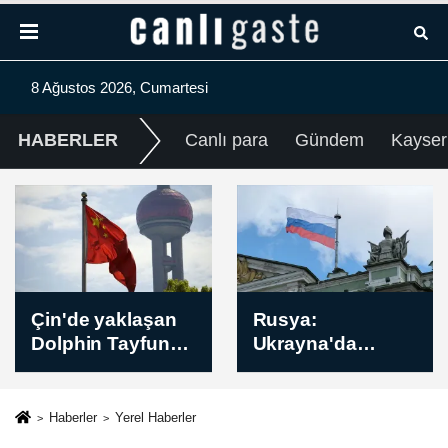
8 Ağustos 2026, Cumartesi
HABERLER
Canlı para
Gündem
Kayser
Çeyrek Altın Kaç
Rusya:
TL? Bugün
Ukrayna'da
Çeyrek Altın
Harkiv
Fiyatı Öğle Kuru
bölgesindeki
(08 Ağustos 2026)
İvanovka
Haberler
Yerel Haberler
yerleşim yeri