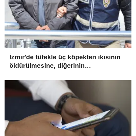
İzmir'de tüfekle üç köpekten ikisinin
öldürülmesine, diğerinin
yaralanmasına ilişkin bir zanlı
yakalandı