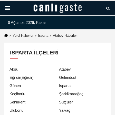
9 Ağustos 2026, Pazar
Yerel Haberler
Isparta
Atabey Haberleri
ISPARTA İLÇELERI
Aksu
Atabey
Eğridir(Eğirdir)
Gelendost
Gönen
Isparta
Keçiborlu
Şarkikaraağaç
Senirkent
Sütçüler
Uluborlu
Yalvaç