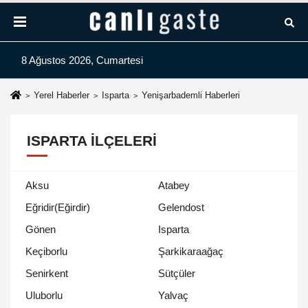
8 Ağustos 2026, Cumartesi
Yerel Haberler
Isparta
Yenişarbademli Haberleri
ISPARTA İLÇELERI
Aksu
Atabey
Eğridir(Eğirdir)
Gelendost
Gönen
Isparta
Keçiborlu
Şarkikaraağaç
Senirkent
Sütçüler
Uluborlu
Yalvaç