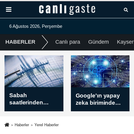
6 Ağustos 2026, Perşembe
HABERLER
Canlı para
Gündem
Kayser
Google'ın yapay
İsrail güçleri Batı
zeka biriminde
Şeria'da bazı
üst düzey görev
beldelere baskın
değişimi
düzenledi, el-
Bire'de 3 evi
Haberler
Yerel Haberler
kışlaya çevirdi