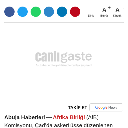
A
A
Büyüt
Küçült
Dinle
TAKİP ET
Abuja Haberleri
—
Afrika Birliği
(AfB)
Komisyonu, Çad'da askeri üsse düzenlenen