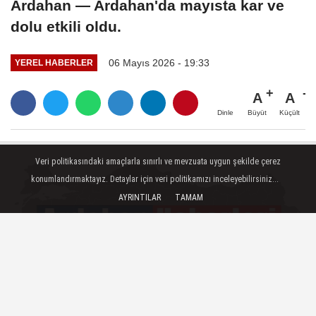
Ardahan — Ardahan'da mayısta kar ve
dolu etkili oldu.
06 Mayıs 2026 - 19:33
YEREL HABERLER
A
A
Büyüt
Küçült
Dinle
Veri politikasındaki amaçlarla sınırlı ve mevzuata uygun şekilde çerez
konumlandırmaktayız. Detaylar için veri politikamızı inceleyebilirsiniz...
AYRINTILAR
TAMAM