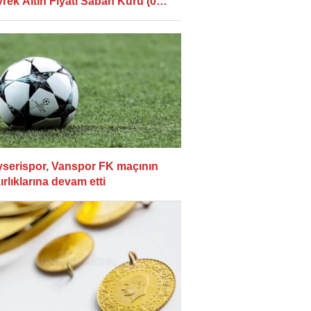
rek Altın Fiyatı Sabah Kuru (07
stos...
serispor, Vanspor FK maçının
ırlıklarına devam etti