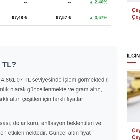
--
--
▲ 2,40%
Çey
Çey
97,48 ₺
97,57 ₺
▲ 3,57%
İLGIN
ç TL?
tı 4.861,07 TL seviyesinde işlem görmektedir.
 anlık olarak güncellenmekte ve gram altın,
klı altın çeşitleri için farklı fiyatlar
asası, dolar kuru, enflasyon beklentileri ve
Çey
n etkilenmektedir. Güncel altın fiyat
Çey