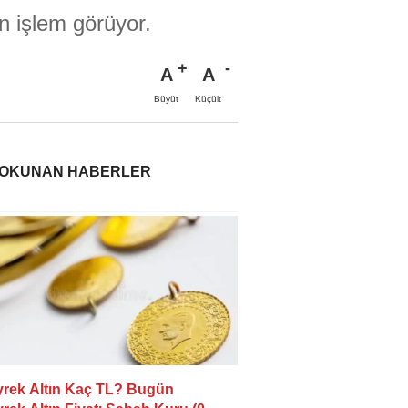
n işlem görüyor.
A
A
Büyüt
Küçült
 OKUNAN HABERLER
rek Altın Kaç TL? Bugün