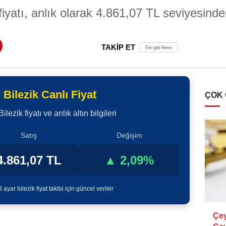
iyatı, anlık olarak 4.861,07 TL seviyesinde
TAKİP ET
 Bilezik Canlı Fiyat
ÇOK
ezik fiyatı ve anlık altın bilgileri
Satış
Değişim
4.861,07 TL
▲ 2,09%
 ayar bilezik fiyat takibi için güncel veriler
Çey