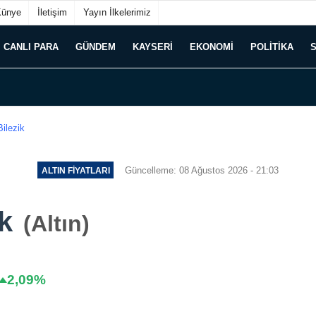
Künye
İletişim
Yayın İlkelerimiz
CANLI PARA
GÜNDEM
KAYSERI
EKONOMI
POLITIKA
Bilezik
Güncelleme: 08 Ağustos 2026 - 21:03
ALTIN FIYATLARI
k
(Altın)
2,09%