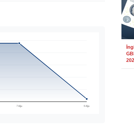
İng
GBP
202
7 Ağu
6 Ağu