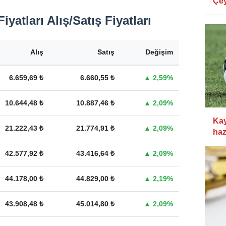
Çey
Ağu
iyatları Alış/Satış Fiyatları
Alış
Satış
Değişim
6.659,69 ₺
6.660,55 ₺
▲ 2,59%
10.644,48 ₺
10.887,46 ₺
▲ 2,09%
Kay
21.222,43 ₺
21.774,91 ₺
▲ 2,09%
haz
42.577,92 ₺
43.416,64 ₺
▲ 2,09%
44.178,00 ₺
44.829,00 ₺
▲ 2,19%
43.908,48 ₺
45.014,80 ₺
▲ 2,09%