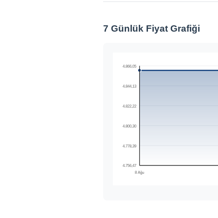
7 Günlük Fiyat Grafiği
4.866,05
4.844,13
4.822,22
4.800,30
4.778,39
4.756,47
8 Ağu