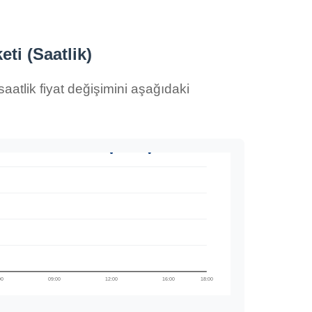
ti (Saatlik)
aatlik fiyat değişimini aşağıdaki
00
09:00
12:00
16:00
18:00