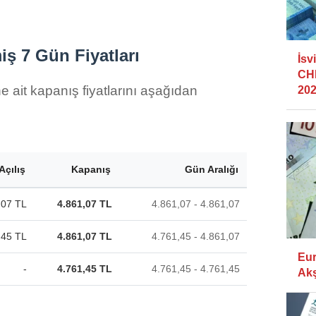
iş 7 Gün Fiyatları
İsv
CHF
e ait kapanış fiyatlarını aşağıdan
202
Açılış
Kapanış
Gün Aralığı
,07 TL
4.861,07 TL
4.861,07 - 4.861,07
,45 TL
4.861,07 TL
4.761,45 - 4.861,07
Eur
-
4.761,45 TL
4.761,45 - 4.761,45
Akş