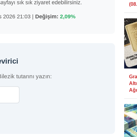
sayfayı sık sık ziyaret edebilirsiniz.
(08.
 2026 21:03 |
Değişim:
2,09%
virici
lezik tutarını yazın:
Gra
Alt
Ağu