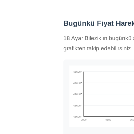
Bugünkü Fiyat Hareke
18 Ayar Bilezik'ın bugünkü s
grafikten takip edebilirsiniz.
4.861,07
4.861,07
4.861,07
4.861,07
4.861,07
00:00
03:00
06: