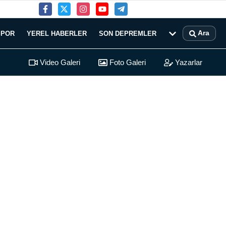
Ara
SPOR
YEREL HABERLER
SON DEPREMLER
Video Galeri
Foto Galeri
Yazarlar