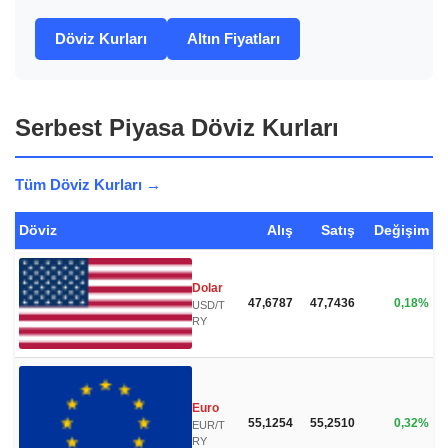
Döviz Kurları
Altın Fiyatları
Serbest Piyasa Döviz Kurları
Tüm Döviz Kurları →
Döviz
Alış
Satış
Değişim
Dolar
47,6787
47,7436
0,18%
USD/T
RY
Euro
55,1254
55,2510
0,32%
EUR/T
RY