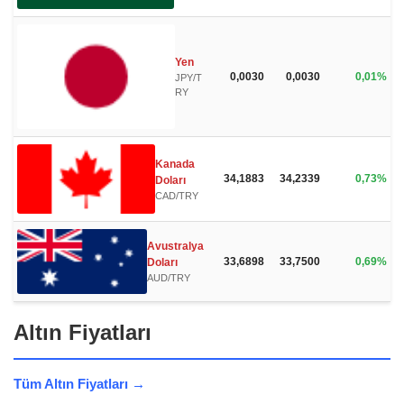
Yen
0,0030
0,0030
0,01%
JPY/T
RY
Kanada
34,1883
34,2339
0,73%
Doları
CAD/TRY
Avustralya
33,6898
33,7500
0,69%
Doları
AUD/TRY
Altın Fiyatları
Tüm Altın Fiyatları →