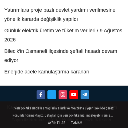
Yatırımlara proje bazlı devlet yardımı verilmesine
yönelik kararda değişiklik yapıldı
Günlük elektrik üretim ve tüketim verileri / 9 Ağustos
2026
Bilecik'in Osmaneli ilçesinde şeftali hasadı devam
ediyor
Enerjide acele kamulaştırma kararları
Kayseri Haberleri
Can Radyo Dinle
Künye
İletişim
Veri politikasındaki amaçlarla sınırlı ve mevzuata uygun şekilde çerez
konumlandırmaktayız. Detaylar için veri politikamızı inceleyebilirsiniz...
Yayın İlkelerimiz
Çerez Politikası
Gizlilik İlkeleri
AYRINTILAR
TAMAM