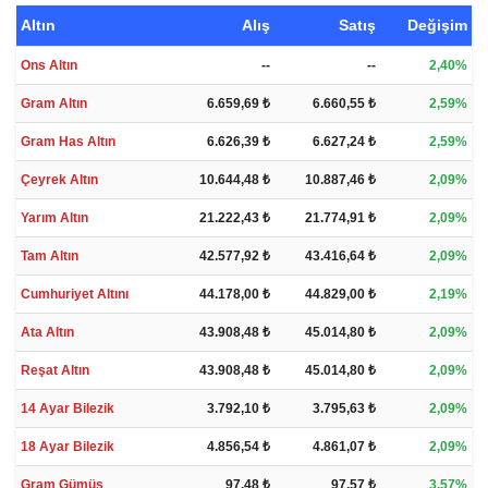
Altın
Alış
Satış
Değişim
Ons Altın
--
--
2,40%
Gram Altın
6.659,69 ₺
6.660,55 ₺
2,59%
Gram Has Altın
6.626,39 ₺
6.627,24 ₺
2,59%
Çeyrek Altın
10.644,48 ₺
10.887,46 ₺
2,09%
Yarım Altın
21.222,43 ₺
21.774,91 ₺
2,09%
Tam Altın
42.577,92 ₺
43.416,64 ₺
2,09%
Cumhuriyet Altını
44.178,00 ₺
44.829,00 ₺
2,19%
Ata Altın
43.908,48 ₺
45.014,80 ₺
2,09%
Reşat Altın
43.908,48 ₺
45.014,80 ₺
2,09%
14 Ayar Bilezik
3.792,10 ₺
3.795,63 ₺
2,09%
18 Ayar Bilezik
4.856,54 ₺
4.861,07 ₺
2,09%
Gram Gümüş
97,48 ₺
97,57 ₺
3,57%