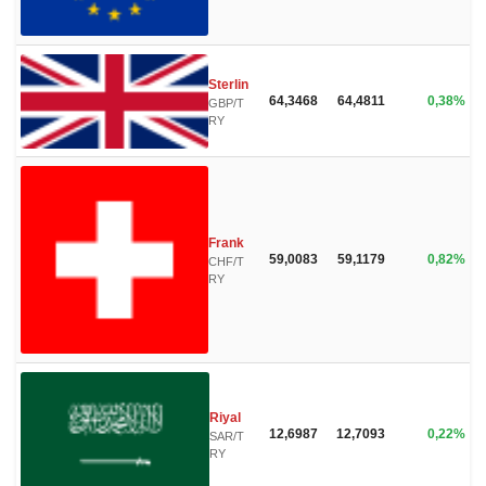
Sterlin
64,3468
64,4811
0,38%
GBP/T
RY
Frank
59,0083
59,1179
0,82%
CHF/T
RY
Riyal
12,6987
12,7093
0,22%
SAR/T
RY