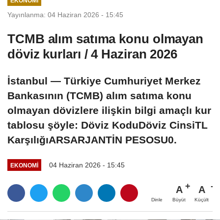
EKONOMI
Yayınlanma: 04 Haziran 2026 - 15:45
TCMB alım satıma konu olmayan
döviz kurları / 4 Haziran 2026
İstanbul — Türkiye Cumhuriyet Merkez
Bankasının (TCMB) alım satıma konu
olmayan dövizlere ilişkin bilgi amaçlı kur
tablosu şöyle: Döviz KoduDöviz CinsiTL
KarşılığıARSARJANTİN PESOSU0.
04 Haziran 2026 - 15:45
EKONOMI
A
A
Büyüt
Küçült
Dinle