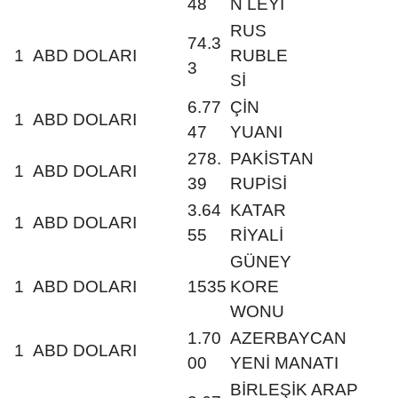
48
N LEYİ
RUS
74.3
1
ABD DOLARI
RUBLE
3
Sİ
6.77
ÇİN
1
ABD DOLARI
47
YUANI
278.
PAKİSTAN
1
ABD DOLARI
39
RUPİSİ
3.64
KATAR
1
ABD DOLARI
55
RİYALİ
GÜNEY
1
ABD DOLARI
1535
KORE
WONU
1.70
AZERBAYCAN
1
ABD DOLARI
00
YENİ MANATI
BİRLEŞİK ARAP