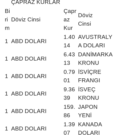
ÇAPRAZ KURLAR
Bi
Çapr
Döviz
ri
Döviz Cinsi
az
Cinsi
m
Kur
1.40
AVUSTRALY
1
ABD DOLARI
14
A DOLARI
6.43
DANİMARKA
1
ABD DOLARI
13
KRONU
0.79
İSVİÇRE
1
ABD DOLARI
01
FRANGI
9.36
İSVEÇ
1
ABD DOLARI
39
KRONU
159.
JAPON
1
ABD DOLARI
86
YENİ
1.39
KANADA
1
ABD DOLARI
07
DOLARI