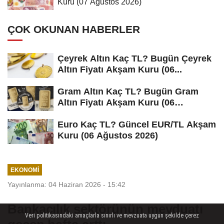
Kuru (07 Ağustos 2026)
ÇOK OKUNAN HABERLER
Çeyrek Altın Kaç TL? Bugün Çeyrek
Altın Fiyatı Akşam Kuru (06...
Gram Altın Kaç TL? Bugün Gram
Altın Fiyatı Akşam Kuru (06
Ağustos...
Euro Kaç TL? Güncel EUR/TL Akşam
Kuru (06 Ağustos 2026)
EKONOMI
Yayınlanma: 04 Haziran 2026 - 15:42
Bankacılık sektörünün mevduatı
Veri politikasındaki amaçlarla sınırlı ve mevzuata uygun şekilde çerez