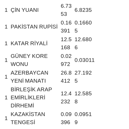
6.73
1
ÇİN YUANI
6.8235
53
0.16
0.1660
1
PAKİSTAN RUPİSİ
391
5
12.5
12.680
1
KATAR RİYALİ
168
6
GÜNEY KORE
0.02
1
0.03011
WONU
972
AZERBAYCAN
26.8
27.192
1
YENİ MANATI
412
5
BİRLEŞİK ARAP
12.4
12.585
1
EMİRLİKLERİ
232
8
DİRHEMİ
KAZAKİSTAN
0.09
0.0951
1
TENGESİ
396
9