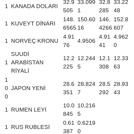
32.9
33.099
32.8
33.22
1
KANADA DOLARI
505
1
285
48
148.
150.60
146.
152.8
1
KUVEYT DİNARI
6565
16
4266
607
4.91
4.91
4.962
1
NORVEÇ KRONU
4.9506
76
41
0
SUUDİ
12.2
12.244
12.1
12.33
1
ARABİSTAN
225
5
308
63
RİYALİ
1
28.6
28.824
28.5
28.93
0
JAPON YENİ
351
7
292
43
0
10.0
10.216
1
RUMEN LEYİ
845
5
0.61
0.6219
1
RUS RUBLESİ
387
0