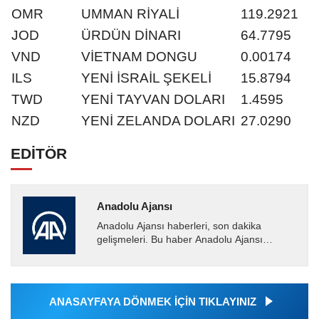
OMR
UMMAN RİYALİ
119.2921
JOD
ÜRDÜN DİNARI
64.7795
VND
VİETNAM DONGU
0.00174
ILS
YENİ İSRAİL ŞEKELİ
15.8794
TWD
YENİ TAYVAN DOLARI
1.4595
NZD
YENİ ZELANDA DOLARI
27.0290
EDİTÖR
Anadolu Ajansı
Anadolu Ajansı haberleri, son dakika
gelişmeleri. Bu haber Anadolu Ajansı
tarafından servis edilmiştir. Anadolu Ajansı
tarafından geçilen tüm...
ANASAYFAYA DÖNMEK İÇİN TIKLAYINIZ