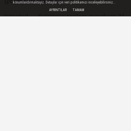
geçen hafta arttı
konumlandırmaktayız. Detaylar için veri politikamızı inceleyebilirsiniz...
AYRINTILAR
TAMAM
İstanbul — Sektörün toplam mevduatı 31
trilyon 57 milyar liraya, kredi hacmi 25
trilyon 261,9 milyar liraya çıktı
04 Haziran 2026 - 15:42
EKONOMI
A
A
Büyüt
Küçült
Dinle