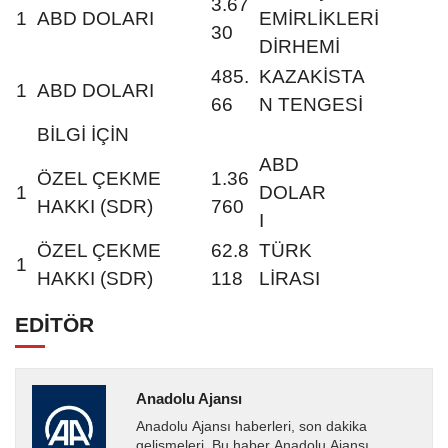
3.67
1
ABD DOLARI
EMİRLİKLERİ
30
DİRHEMİ
485.
KAZAKİSTA
1
ABD DOLARI
66
N TENGESİ
BİLGİ İÇİN
ABD
ÖZEL ÇEKME
1.36
1
DOLAR
HAKKI (SDR)
760
I
ÖZEL ÇEKME
62.8
TÜRK
1
HAKKI (SDR)
118
LİRASI
EDİTÖR
Anadolu Ajansı
Anadolu Ajansı haberleri, son dakika
gelişmeleri. Bu haber Anadolu Ajansı