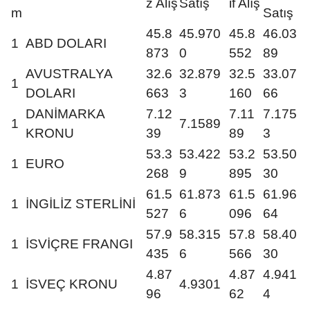
z Alış
Satış
if Alış
m
Satış
45.8
45.970
45.8
46.03
1
ABD DOLARI
873
0
552
89
AVUSTRALYA
32.6
32.879
32.5
33.07
1
DOLARI
663
3
160
66
DANİMARKA
7.12
7.11
7.175
1
7.1589
KRONU
39
89
3
53.3
53.422
53.2
53.50
1
EURO
268
9
895
30
61.5
61.873
61.5
61.96
1
İNGİLİZ STERLİNİ
527
6
096
64
57.9
58.315
57.8
58.40
1
İSVİÇRE FRANGI
435
6
566
30
4.87
4.87
4.941
1
İSVEÇ KRONU
4.9301
96
62
4