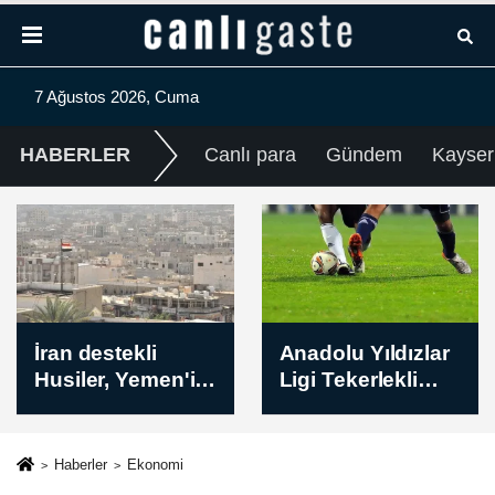
7 Ağustos 2026, Cuma
HABERLER
Canlı para
Gündem
Kayser
Anadolu Yıldızlar
Anadolu Yıldızlar
Ligi Tekerlekli
Ligi Tekerlekli
Paten Türkiye
Paten Türkiye
Şampiyonası
Şampiyonası
başladı
başladı
Haberler
Ekonomi