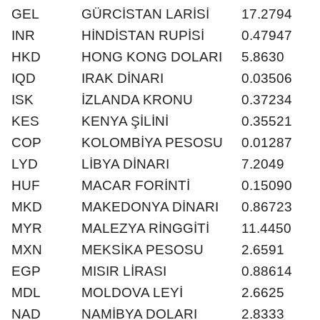
GEL
GÜRCİSTAN LARİSİ
17.2794
INR
HİNDİSTAN RUPİSİ
0.47947
HKD
HONG KONG DOLARI
5.8630
IQD
IRAK DİNARI
0.03506
ISK
İZLANDA KRONU
0.37234
KES
KENYA ŞİLİNİ
0.35521
COP
KOLOMBİYA PESOSU
0.01287
LYD
LİBYA DİNARI
7.2049
HUF
MACAR FORİNTİ
0.15090
MKD
MAKEDONYA DİNARI
0.86723
MYR
MALEZYA RİNGGİTİ
11.4450
MXN
MEKSİKA PESOSU
2.6591
EGP
MISIR LİRASI
0.88614
MDL
MOLDOVA LEYİ
2.6625
NAD
NAMİBYA DOLARI
2.8333