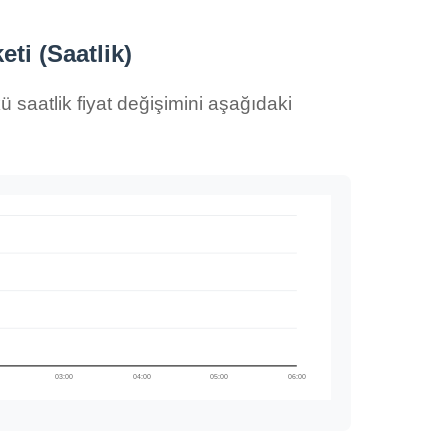
ti (Saatlik)
 saatlik fiyat değişimini aşağıdaki
03:00
04:00
05:00
06:00