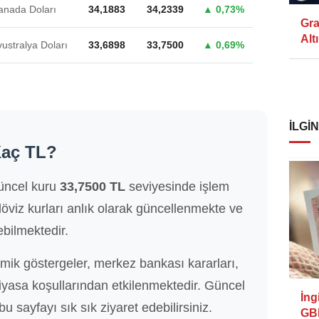
anada Doları
34,1883
34,2339
▲ 0,73%
Gra
Alt
ustralya Doları
33,6898
33,7500
▲ 0,69%
İLGIN
Kaç TL?
güncel kuru
33,7500 TL
seviyesinde işlem
öviz kurları anlık olarak güncellenmekte ve
ebilmektedir.
mik göstergeler, merkez bankası kararları,
piyasa koşullarından etkilenmektedir. Güncel
İng
 bu sayfayı sık sık ziyaret edebilirsiniz.
GBP