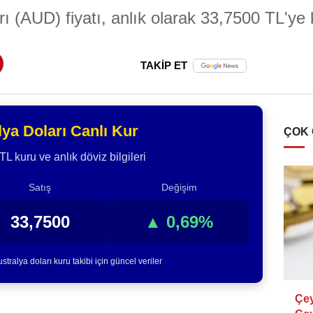
 (AUD) fiyatı, anlık olarak 33,7500 TL'ye k
TAKİP ET
lya Doları Canlı Kur
ÇOK
 kuru ve anlık döviz bilgileri
Satış
Değişim
33,7500
▲ 0,69%
stralya doları kuru takibi için güncel veriler
Çey