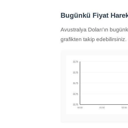
Bugünkü Fiyat Hareke
Avustralya Doları'ın bugünkü
grafikten takip edebilirsiniz.
33,75
33,75
33,75
33,75
33,75
00:00
01:00
02:00