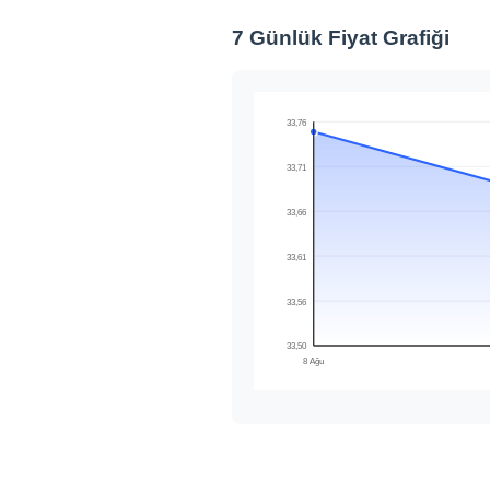
7 Günlük Fiyat Grafiği
33,76
33,71
33,66
33,61
33,56
33,50
8 Ağu