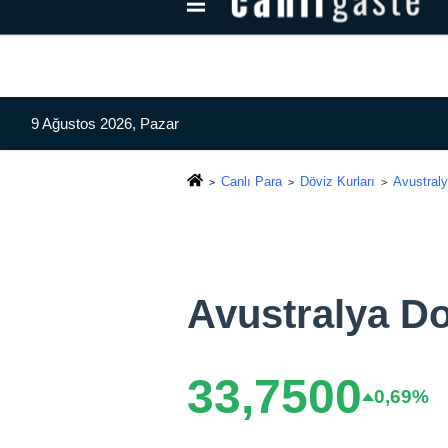
Kayseri Haberleri
Can Radyo Dinle
9 Ağustos 2026, Pazar
Canlı Para
Döviz Kurları
Avustraly
Avustralya Do
33,7500
0,69%