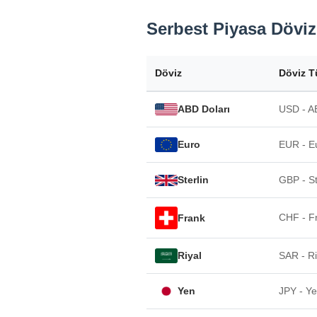
Serbest Piyasa Döviz 
Döviz
Döviz T
ABD Doları
USD - A
Euro
EUR - E
Sterlin
GBP - St
CHF - F
Frank
Riyal
SAR - Ri
Yen
JPY - Y