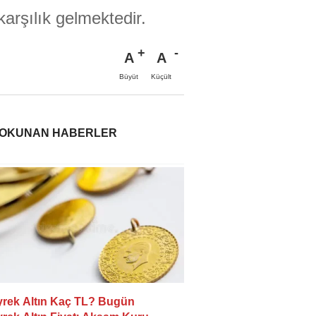
arşılık gelmektedir.
A
A
Büyüt
Küçült
 OKUNAN HABERLER
rek Altın Kaç TL? Bugün