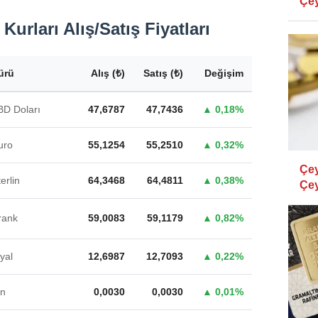
Çey
(08.
Kurları Alış/Satış Fiyatları
ürü
Alış (₺)
Satış (₺)
Değişim
BD Doları
47,6787
47,7436
▲ 0,18%
uro
55,1254
55,2510
▲ 0,32%
Çey
erlin
64,3468
64,4811
▲ 0,38%
Çey
rank
59,0083
59,1179
▲ 0,82%
yal
12,6987
12,7093
▲ 0,22%
en
0,0030
0,0030
▲ 0,01%