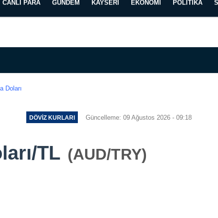
CANLI PARA
GÜNDEM
KAYSERI
EKONOMI
POLITIKA
Künye
İletişim
Yayın İlkelerimiz
a Doları
Güncelleme: 09 Ağustos 2026 - 09:18
DÖVIZ KURLARI
ları/TL
(AUD/TRY)