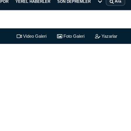
Ara
SPOR
YEREL HABERLER
SON DEPREMLER
Video Galeri
Foto Galeri
Yazarlar