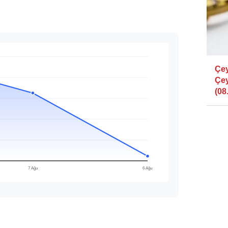
Çey
Çey
(08.
7 Ağu
6 Ağu