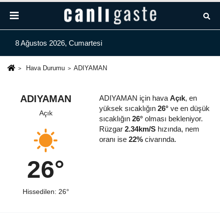
8 Ağustos 2026, Cumartesi
Hava Durumu
ADIYAMAN
ADIYAMAN
ADIYAMAN için hava
Açık
, en
yüksek sıcaklığın
26°
ve en düşük
Açık
sıcaklığın
26°
olması bekleniyor.
Rüzgar
2.34km/S
hızında, nem
oranı ise
22%
civarında.
26°
Hissedilen: 26°