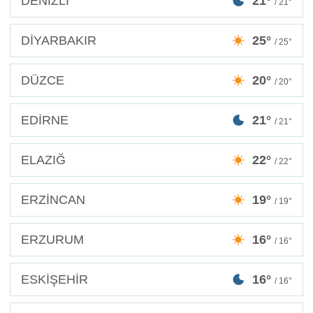
DENİZLİ
21°
/ 21°
DİYARBAKIR
25°
/ 25°
DÜZCE
20°
/ 20°
EDİRNE
21°
/ 21°
ELAZIĞ
22°
/ 22°
ERZİNCAN
19°
/ 19°
ERZURUM
16°
/ 16°
ESKİŞEHİR
16°
/ 16°