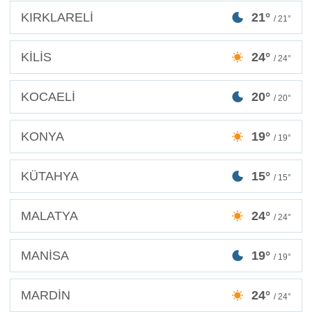
KIRKLARELİ
21°
/ 21°
KİLİS
24°
/ 24°
KOCAELİ
20°
/ 20°
KONYA
19°
/ 19°
KÜTAHYA
15°
/ 15°
MALATYA
24°
/ 24°
MANİSA
19°
/ 19°
MARDİN
24°
/ 24°