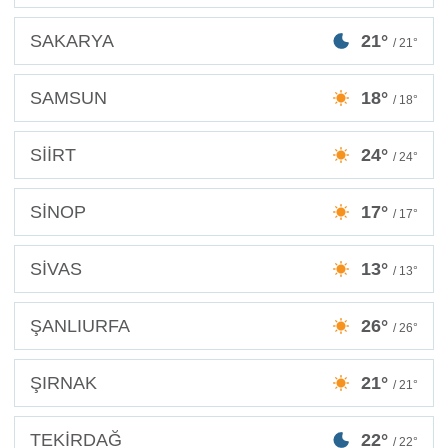
SAKARYA
21°
/ 21°
SAMSUN
18°
/ 18°
SİİRT
24°
/ 24°
SİNOP
17°
/ 17°
SİVAS
13°
/ 13°
ŞANLIURFA
26°
/ 26°
ŞIRNAK
21°
/ 21°
TEKİRDAĞ
22°
/ 22°