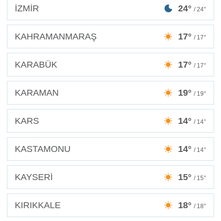
İZMİR
24°
/ 24°
KAHRAMANMARAŞ
17°
/ 17°
KARABÜK
17°
/ 17°
KARAMAN
19°
/ 19°
KARS
14°
/ 14°
KASTAMONU
14°
/ 14°
KAYSERİ
15°
/ 15°
KIRIKKALE
18°
/ 18°