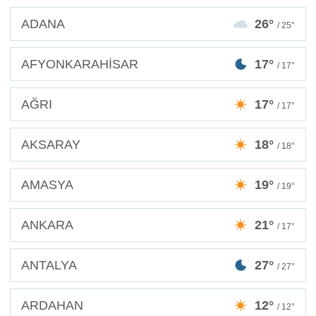
ADANA
26°
/ 25°
AFYONKARAHİSAR
17°
/ 17°
AĞRI
17°
/ 17°
AKSARAY
18°
/ 18°
AMASYA
19°
/ 19°
ANKARA
21°
/ 17°
ANTALYA
27°
/ 27°
ARDAHAN
12°
/ 12°