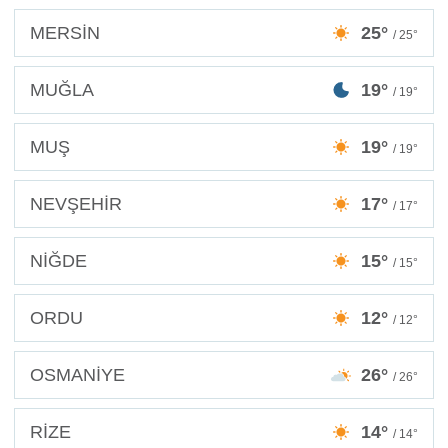
MERSİN
25°
/ 25°
MUĞLA
19°
/ 19°
MUŞ
19°
/ 19°
NEVŞEHİR
17°
/ 17°
NİĞDE
15°
/ 15°
ORDU
12°
/ 12°
OSMANİYE
26°
/ 26°
RİZE
14°
/ 14°