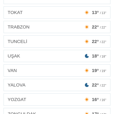
TOKAT
13°
/ 13°
TRABZON
22°
/ 22°
TUNCELİ
22°
/ 22°
UŞAK
18°
/ 18°
VAN
19°
/ 19°
YALOVA
22°
/ 22°
YOZGAT
16°
/ 16°
ZONGULDAK
17°