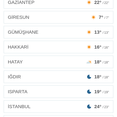
GAZİANTEP
22°
/ 22°
GİRESUN
7°
/ 7°
GÜMÜŞHANE
13°
/ 13°
HAKKARİ
16°
/ 16°
HATAY
18°
/ 18°
IĞDIR
18°
/ 18°
ISPARTA
19°
/ 19°
İSTANBUL
24°
/ 23°