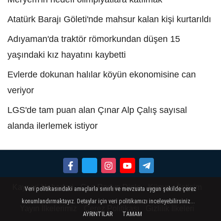
Atatürk Barajı Göleti'nde mahsur kalan kişi kurtarıldı
Adıyaman'da traktör römorkundan düşen 15
yaşındaki kız hayatını kaybetti
Evlerde dokunan halılar köyün ekonomisine can
veriyor
LGS'de tam puan alan Çınar Alp Çalış sayısal
alanda ilerlemek istiyor
Kayseri Haberleri
Can Radyo Dinle
Künye
İletişim
Veri politikasındaki amaçlarla sınırlı ve mevzuata uygun şekilde çerez
konumlandırmaktayız. Detaylar için veri politikamızı inceleyebilirsiniz...
Yayın İlkelerimiz
Çerez Politikası
Gizlilik İlkeleri
AYRINTILAR
TAMAM