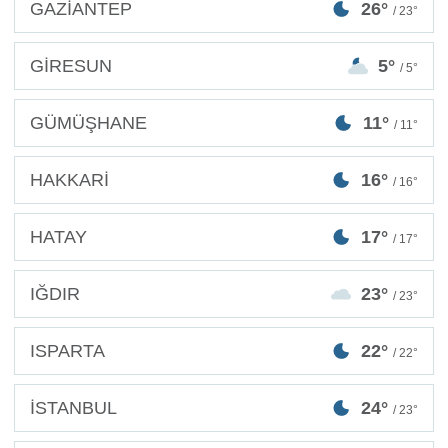
GAZİANTEP
26°
/ 23°
GİRESUN
5°
/ 5°
GÜMÜŞHANE
11°
/ 11°
HAKKARİ
16°
/ 16°
HATAY
17°
/ 17°
IĞDIR
23°
/ 23°
ISPARTA
22°
/ 22°
İSTANBUL
24°
/ 23°