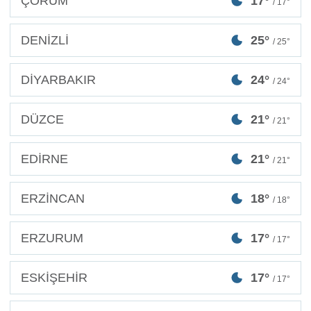
ÇORUM
17°
/ 17°
DENİZLİ
25°
/ 25°
DİYARBAKIR
24°
/ 24°
DÜZCE
21°
/ 21°
EDİRNE
21°
/ 21°
ERZİNCAN
18°
/ 18°
ERZURUM
17°
/ 17°
ESKİŞEHİR
17°
/ 17°