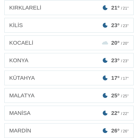
KIRKLARELİ
21°
/ 21°
KİLİS
23°
/ 23°
KOCAELİ
20°
/ 20°
KONYA
23°
/ 23°
KÜTAHYA
17°
/ 17°
MALATYA
25°
/ 25°
MANİSA
22°
/ 22°
MARDİN
26°
/ 26°