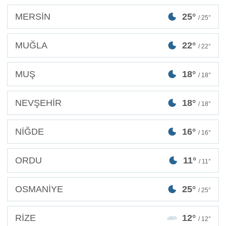
MERSİN
25°
/ 25°
MUĞLA
22°
/ 22°
MUŞ
18°
/ 18°
NEVŞEHİR
18°
/ 18°
NİĞDE
16°
/ 16°
ORDU
11°
/ 11°
OSMANİYE
25°
/ 25°
RİZE
12°
/ 12°