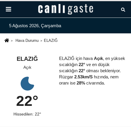
5 Ağustos 2026, Çarşamba
Hava Durumu
ELAZIĞ
ELAZIĞ
ELAZIĞ için hava
Açık
, en yüksek
sıcaklığın
22°
ve en düşük
Açık
sıcaklığın
22°
olması bekleniyor.
Rüzgar
2.53km/S
hızında, nem
oranı ise
28%
civarında.
22°
Hissedilen: 22°