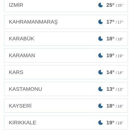
İZMİR
25°
/ 25°
KAHRAMANMARAŞ
17°
/ 17°
KARABÜK
18°
/ 18°
KARAMAN
19°
/ 19°
KARS
14°
/ 14°
KASTAMONU
13°
/ 13°
KAYSERİ
18°
/ 18°
KIRIKKALE
19°
/ 19°