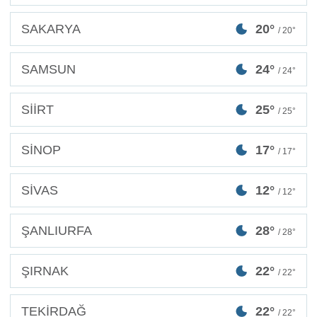
SAKARYA
20°
/ 20°
SAMSUN
24°
/ 24°
SİİRT
25°
/ 25°
SİNOP
17°
/ 17°
SİVAS
12°
/ 12°
ŞANLIURFA
28°
/ 28°
ŞIRNAK
22°
/ 22°
TEKİRDAĞ
22°
/ 22°