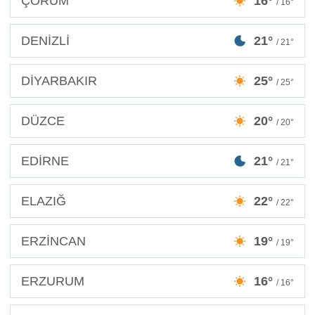
ÇORUM
16°
/ 16°
DENİZLİ
21°
/ 21°
DİYARBAKIR
25°
/ 25°
DÜZCE
20°
/ 20°
EDİRNE
21°
/ 21°
ELAZIĞ
22°
/ 22°
ERZİNCAN
19°
/ 19°
ERZURUM
16°
/ 16°