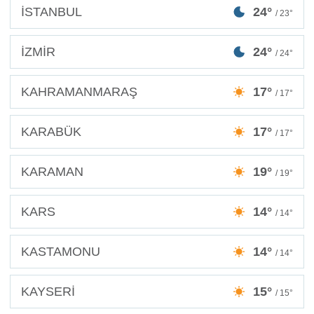
İSTANBUL
24°
/ 23°
İZMİR
24°
/ 24°
KAHRAMANMARAŞ
17°
/ 17°
KARABÜK
17°
/ 17°
KARAMAN
19°
/ 19°
KARS
14°
/ 14°
KASTAMONU
14°
/ 14°
KAYSERİ
15°
/ 15°