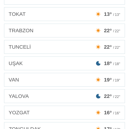
TOKAT
13°
/ 13°
TRABZON
22°
/ 22°
TUNCELİ
22°
/ 22°
UŞAK
18°
/ 18°
VAN
19°
/ 19°
YALOVA
22°
/ 22°
YOZGAT
16°
/ 16°
ZONGULDAK
17°