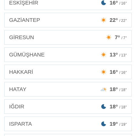
ESKİŞEHİR
16°
/ 16°
GAZİANTEP
22°
/ 22°
GİRESUN
7°
/ 7°
GÜMÜŞHANE
13°
/ 13°
HAKKARİ
16°
/ 16°
HATAY
18°
/ 18°
IĞDIR
18°
/ 18°
ISPARTA
19°
/ 19°