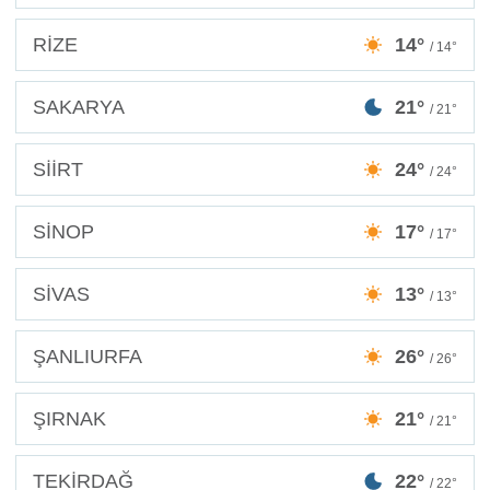
RİZE
14°
/ 14°
SAKARYA
21°
/ 21°
SİİRT
24°
/ 24°
SİNOP
17°
/ 17°
SİVAS
13°
/ 13°
ŞANLIURFA
26°
/ 26°
ŞIRNAK
21°
/ 21°
TEKİRDAĞ
22°
/ 22°