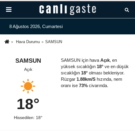
8 Ağustos 2026, Cumartesi
Hava Durumu
SAMSUN
SAMSUN
SAMSUN için hava
Açık
, en
yüksek sıcaklığın
18°
ve en düşük
Açık
sıcaklığın
18°
olması bekleniyor.
Rüzgar
1.88km/S
hızında, nem
oranı ise
73%
civarında.
18°
Hissedilen: 18°