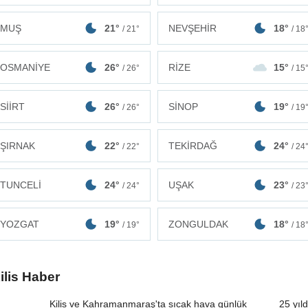
MUŞ
21°
NEVŞEHİR
18°
/ 21°
/ 18
OSMANİYE
26°
RİZE
15°
/ 26°
/ 15
SİİRT
26°
SİNOP
19°
/ 26°
/ 19
ŞIRNAK
22°
TEKİRDAĞ
24°
/ 22°
/ 24
TUNCELİ
24°
UŞAK
23°
/ 24°
/ 23
ZONGULDAK
18°
YOZGAT
19°
/ 18
/ 19°
ilis Haber
Kilis ve Kahramanmaraş'ta sıcak hava günlük
25 yıl