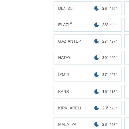
DENİZLİ
26°
/ 26°
ELAZIĞ
23°
/ 23°
GAZİANTEP
27°
/ 27°
HATAY
20°
/ 20°
İZMİR
27°
/ 27°
KARS
15°
/ 15°
KIRKLARELİ
23°
/ 23°
MALATYA
28°
/ 28°