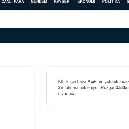
CANLI PARA
GÜNDEM
KAYSERI
EKONOMI
POLITIKA
Künye
İletişim
Yayın İlkelerimiz
KİLİS için hava
Açık
, en yüksek sıca
25°
olması bekleniyor. Rüzgar
3.52k
civarında.