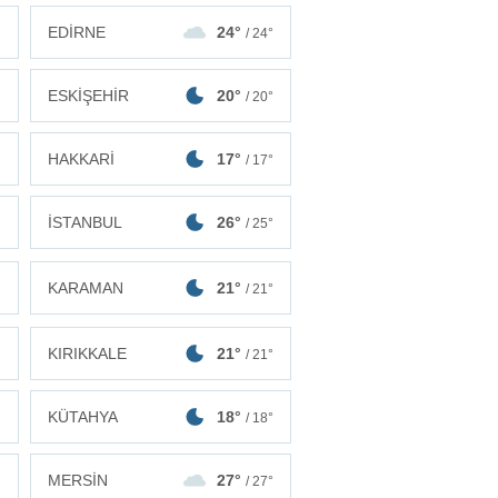
EDİRNE
24°
°
/ 24°
ESKİŞEHİR
20°
°
/ 20°
HAKKARİ
17°
°
/ 17°
İSTANBUL
26°
°
/ 25°
KARAMAN
21°
°
/ 21°
KIRIKKALE
21°
°
/ 21°
KÜTAHYA
18°
°
/ 18°
MERSİN
27°
°
/ 27°