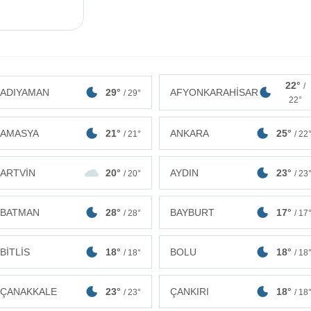
22°
/
ADIYAMAN
29°
AFYONKARAHİSAR
/ 29°
22°
AMASYA
21°
ANKARA
25°
/ 21°
/ 22
ARTVİN
20°
AYDIN
23°
/ 20°
/ 23
BATMAN
28°
BAYBURT
17°
/ 28°
/ 17
BİTLİS
18°
BOLU
18°
/ 18°
/ 18
ÇANAKKALE
23°
ÇANKIRI
18°
/ 23°
/ 18