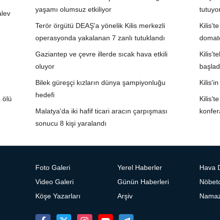
yaşamı olumsuz etkiliyor
tutuyo
alev
Terör örgütü DEAŞ'a yönelik Kilis merkezli
Kilis't
operasyonda yakalanan 7 zanlı tutuklandı
domate
Gaziantep ve çevre illerde sıcak hava etkili
Kilis't
oluyor
başlad
Bilek güreşçi kızların dünya şampiyonluğu
Kilis'i
hedefi
 ölü
Kilis'
Malatya'da iki hafif ticari aracın çarpışması
konfer
sonucu 8 kişi yaralandı
Foto Galeri
Yerel Haberler
Hava 
Video Galeri
Günün Haberleri
Nöbetc
Köşe Yazarları
Arşiv
Namaz 