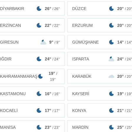
DİYARBAKIR
26°
DÜZCE
20°
/ 26°
/ 20
ERZİNCAN
22°
ERZURUM
20°
/ 22°
/ 20
GİRESUN
9°
GÜMÜŞHANE
14°
/ 9°
/ 14
IĞDIR
24°
ISPARTA
24°
/ 24°
/ 24
19°
/
KAHRAMANMARAŞ
KARABÜK
20°
/ 20
19°
KASTAMONU
16°
KAYSERİ
19°
/ 16°
/ 19
KOCAELİ
17°
KONYA
21°
/ 17°
/ 21
MANİSA
23°
MARDİN
25°
/ 23°
/ 25