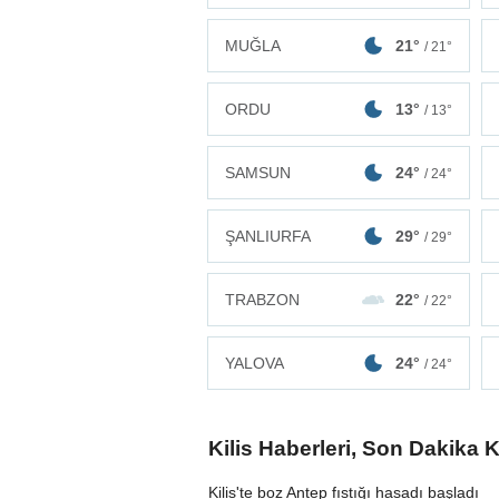
MUĞLA
21°
/ 21°
ORDU
13°
/ 13°
SAMSUN
24°
/ 24°
ŞANLIURFA
29°
/ 29°
TRABZON
22°
/ 22°
YALOVA
24°
/ 24°
Kilis Haberleri, Son Dakika K
Kilis'te boz Antep fıstığı hasadı başladı