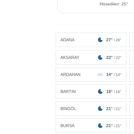
Hissedilen: 25°
ADANA
27°
/ 26°
AKSARAY
22°
/ 22°
ARDAHAN
14°
/ 14°
BARTIN
18°
/ 18°
BİNGÖL
21°
/ 21°
BURSA
21°
/ 21°