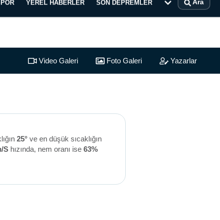
Ara
SPOR
YEREL HABERLER
SON DEPREMLER
Video Galeri
Foto Galeri
Yazarlar
klığın
25°
ve en düşük sıcaklığın
m/S
hızında, nem oranı ise
63%