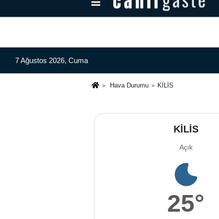
Kayseri Haberleri
Can Radyo Dinle
7 Ağustos 2026, Cuma
Hava Durumu
KİLİS
KİLİS
Açık
25°