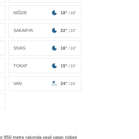
NİĞDE
18°
°
/ 18°
SAKARYA
22°
°
/ 22°
SİVAS
16°
°
/ 16°
TOKAT
15°
°
/ 15°
VAN
24°
°
/ 24°
°
dır 850 metre rakımda yeşil vatan nöbeti