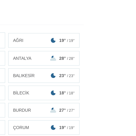
AĞRI
19°
/ 19°
ANTALYA
28°
°
/ 28°
BALIKESİR
23°
°
/ 23°
BİLECİK
18°
°
/ 18°
BURDUR
27°
°
/ 27°
ÇORUM
19°
°
/ 19°