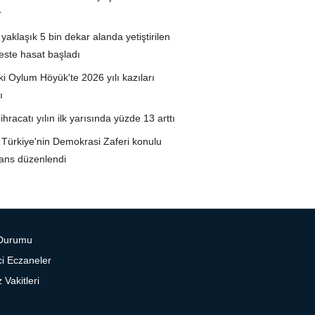
r
e yaklaşık 5 bin dekar alanda yetiştirilen
ste hasat başladı
eki Oylum Höyük'te 2026 yılı kazıları
ı
n ihracatı yılın ilk yarısında yüzde 13 arttı
te Türkiye'nin Demokrasi Zaferi konulu
ans düzenlendi
Durumu
i Eczaneler
Vakitleri