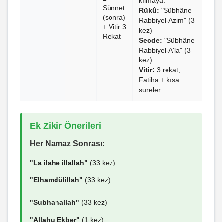
kılmaya."
Sünnet
Rükû:
"Sübhâne
(sonra)
Rabbiyel-Azim" (3
+ Vitir 3
kez)
Rekat
Secde:
"Sübhâne
Rabbiyel-A'la" (3
kez)
Vitir:
3 rekat,
Fatiha + kısa
sureler
Ek Zikir Önerileri
Her Namaz Sonrası:
"La ilahe illallah"
(33 kez)
"Elhamdülillah"
(33 kez)
"Subhanallah"
(33 kez)
"Allahu Ekber"
(1 kez)