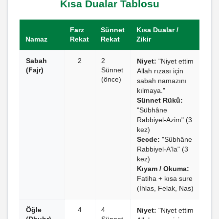
Kısa Dualar Tablosu
Farz
Sünnet
Kısa Dualar /
Namaz
Rekat
Rekat
Zikir
Sabah
2
2
Niyet:
"Niyet ettim
(Fajr)
Sünnet
Allah rızası için
(önce)
sabah namazını
kılmaya."
Sünnet Rükû:
"Sübhâne
Rabbiyel-Azim" (3
kez)
Secde:
"Sübhâne
Rabbiyel-A'la" (3
kez)
Kıyam / Okuma:
Fatiha + kısa sure
(İhlas, Felak, Nas)
Öğle
4
4
Niyet:
"Niyet ettim