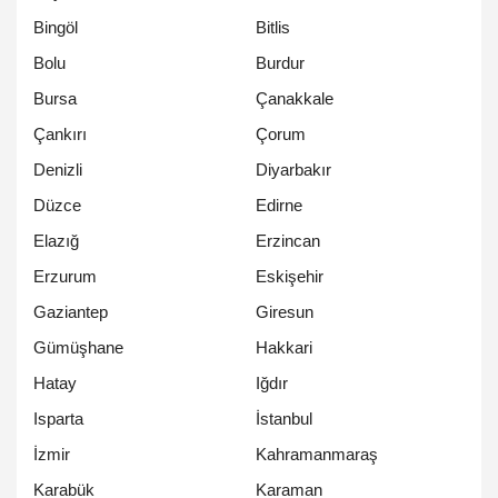
Bingöl
Bitlis
Bolu
Burdur
Bursa
Çanakkale
Çankırı
Çorum
Denizli
Diyarbakır
Düzce
Edirne
Elazığ
Erzincan
Erzurum
Eskişehir
Gaziantep
Giresun
Gümüşhane
Hakkari
Hatay
Iğdır
Isparta
İstanbul
İzmir
Kahramanmaraş
Karabük
Karaman