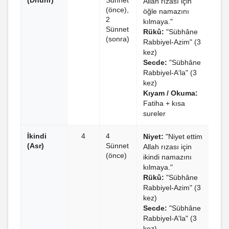
(Dhuhr)
Sünnet
Allah rızası için
(önce),
öğle namazını
2
kılmaya."
Sünnet
Rükû:
"Sübhâne
(sonra)
Rabbiyel-Azim" (3
kez)
Secde:
"Sübhâne
Rabbiyel-A'la" (3
kez)
Kıyam / Okuma:
Fatiha + kısa
sureler
İkindi
4
4
Niyet:
"Niyet ettim
(Asr)
Sünnet
Allah rızası için
(önce)
ikindi namazını
kılmaya."
Rükû:
"Sübhâne
Rabbiyel-Azim" (3
kez)
Secde:
"Sübhâne
Rabbiyel-A'la" (3
kez)