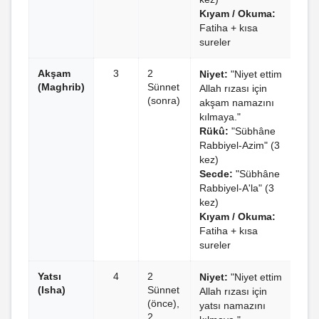
Kıyam / Okuma:
Fatiha + kısa
sureler
Akşam
3
2
Niyet:
"Niyet ettim
(Maghrib)
Sünnet
Allah rızası için
(sonra)
akşam namazını
kılmaya."
Rükû:
"Sübhâne
Rabbiyel-Azim" (3
kez)
Secde:
"Sübhâne
Rabbiyel-A'la" (3
kez)
Kıyam / Okuma:
Fatiha + kısa
sureler
Yatsı
4
2
Niyet:
"Niyet ettim
(Isha)
Sünnet
Allah rızası için
(önce),
yatsı namazını
2