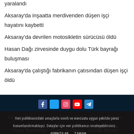
yaralandı
Aksaray'da inşaatta merdivenden düşen işçi
hayatını kaybetti
Aksaray’da devrilen motosikletin sürücüsü öldü
Hasan Dağı zirvesinde duygu dolu Türk bayrağı
buluşması
Aksaray'da çalıştığı fabrikanın çatısından düşen işçi
öldü
Kayseri Haberleri
Can Radyo Dinle
Künye
İletişim
Veri politikasındaki amaçlarla sınırlı ve mevzuata uygun şekilde çerez
konumlandırmaktayız. Detaylar için veri politikamızı inceleyebilirsiniz...
Yayın İlkelerimiz
Çerez Politikası
Gizlilik İlkeleri
AYRINTILAR
TAMAM