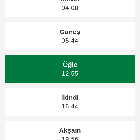
04:08
Güneş
05:44
Öğle
12:55
İkindi
16:44
Akşam
19:56