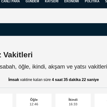
CANLI PARA
GÜNDEM
KAYSERI
EKONOMI
POLITIKA
Künye
İletişim
Yayın İlkelerimiz
Vakitleri
abah, öğle, ikindi, akşam ve yatsı vakitlerin
İmsak
vaktine kalan süre
4 saat 35 dakika 21 saniye
Öğle
İkindi
12:46
16:33