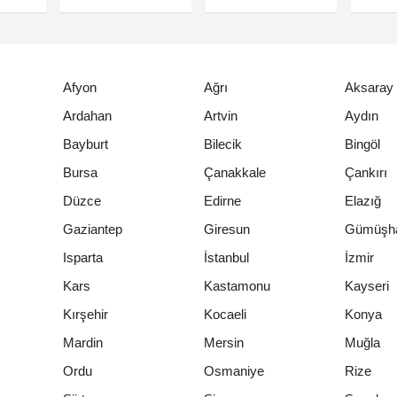
Afyon
Ağrı
Aksaray
Ardahan
Artvin
Aydın
Bayburt
Bilecik
Bingöl
Bursa
Çanakkale
Çankırı
Düzce
Edirne
Elazığ
Gaziantep
Giresun
Gümüşh
Isparta
İstanbul
İzmir
Kars
Kastamonu
Kayseri
Kırşehir
Kocaeli
Konya
Mardin
Mersin
Muğla
Ordu
Osmaniye
Rize