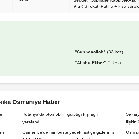
Vitir:
3 rekat, Fatiha + kısa surel
"Subhanallah"
(33 kez)
"Allahu Ekber"
(1 kez)
akika Osmaniye Haber
de
Kütahya'da otomobilin çarptığı kişi ağır
Sakary
yaralandı
ilişki
den
Osmaniye'de minibüste yedek lastiğe gizlenmiş
Osmani