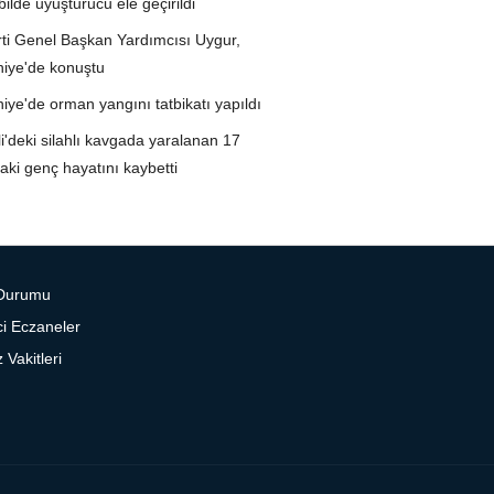
ilde uyuşturucu ele geçirildi
ti Genel Başkan Yardımcısı Uygur,
iye'de konuştu
ye'de orman yangını tatbikatı yapıldı
i'deki silahlı kavgada yaralanan 17
aki genç hayatını kaybetti
Durumu
i Eczaneler
Vakitleri