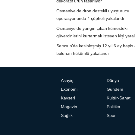
dekoratif ürün tasarlıyor
Osmaniye'de dron destekli uyuşturucu
operasyonunda 4 şüpheli yakalandı
Osmaniye'de yangın çıkan kümesteki
güvercinlerini kurtarmak isteyen kişi yara
Samsun'da kesinleşmiş 12 yıl 6 ay hapis 
bulunan hükümlü yakalandı
Asayiş
Dünya
Ekonomi
Gündem
Kayseri
Kültür-Sanat
Magazin
Politika
Sağlık
Spor