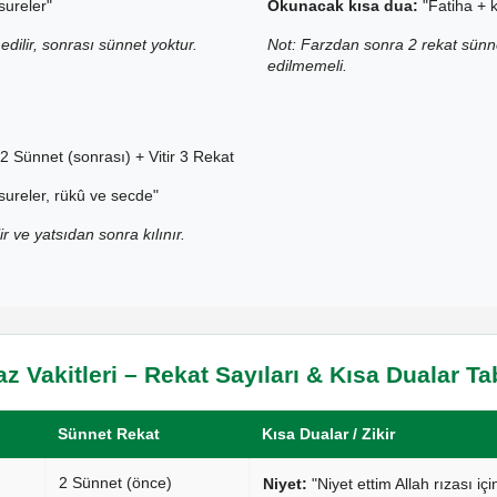
sureler"
Okunacak kısa dua:
"Fatiha + k
edilir, sonrası sünnet yoktur.
Not: Farzdan sonra 2 rekat sünne
edilmemeli.
2 Sünnet (sonrası) + Vitir 3 Rekat
sureler, rükû ve secde"
ir ve yatsıdan sonra kılınır.
 Vakitleri – Rekat Sayıları & Kısa Dualar T
Sünnet Rekat
Kısa Dualar / Zikir
2 Sünnet (önce)
Niyet:
"Niyet ettim Allah rızası i