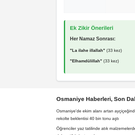
Ek Zikir Önerileri
Her Namaz Sonrası:
"La ilahe illallah"
(33 kez)
"Elhamdülillah"
(33 kez)
Osmaniye Haberleri, Son D
Osmaniye'de ekim alanı artan ayçiçeğin
rekolte beklentisi 40 bin tonu aştı
Öğrenciler yaz tatilinde atık malzemeler