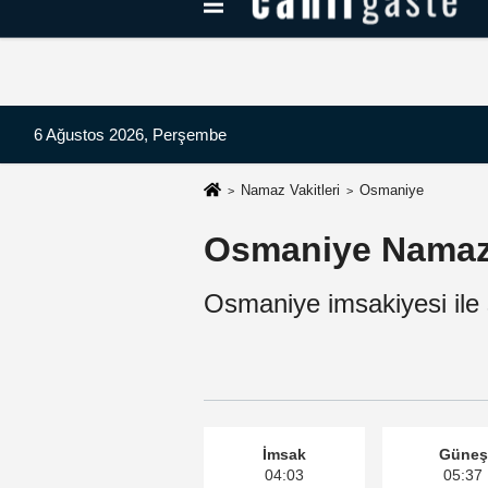
Kayseri Haberleri
Can Radyo Dinle
6 Ağustos 2026, Perşembe
Namaz Vakitleri
Osmaniye
Osmaniye Namaz 
Osmaniye imsakiyesi ile s
İmsak
Güneş
04:03
05:37