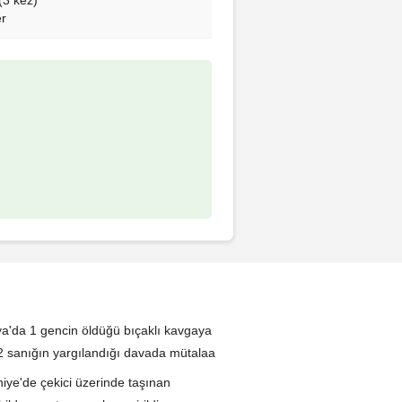
er
a'da 1 gencin öldüğü bıçaklı kavgaya
n 2 sanığın yargılandığı davada mütalaa
ye'de çekici üzerinde taşınan