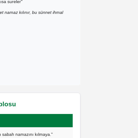
ısa sureler"
t namaz kılınır, bu sünnet ihmal
ablosu
çin sabah namazını kılmaya."