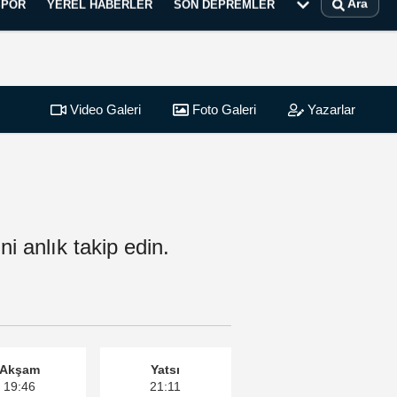
Ara
SPOR
YEREL HABERLER
SON DEPREMLER
Video Galeri
Foto Galeri
Yazarlar
i anlık takip edin.
Akşam
Yatsı
19:46
21:11