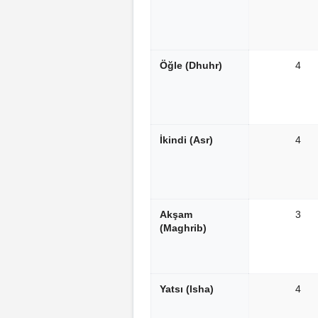
Öğle (Dhuhr)
4
İkindi (Asr)
4
Akşam
3
(Maghrib)
Yatsı (Isha)
4