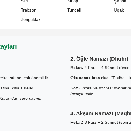
Siirt
Sinop
Şırnak
Trabzon
Tunceli
Uşak
Zonguldak
ayları
2. Öğle Namazı (Dhuhr)
Rekat:
4 Farz + 4 Sünnet (önces
ekat sünnet çok önemlidir.
Okunacak kısa dua:
"Fatiha + k
tiha, kısa sureler"
Not: Öncesi ve sonrası sünnet na
tavsiye edilir.
e Kuran'dan sure okunur.
4. Akşam Namazı (Maghr
Rekat:
3 Farz + 2 Sünnet (sonra