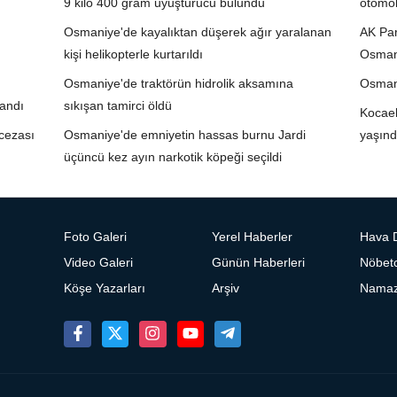
9 kilo 400 gram uyuşturucu bulundu
otomob
Osmaniye'de kayalıktan düşerek ağır yaralanan
AK Par
kişi helikopterle kurtarıldı
Osman
Osmaniye'de traktörün hidrolik aksamına
Osmani
landı
sıkışan tamirci öldü
Kocael
cezası
Osmaniye'de emniyetin hassas burnu Jardi
yaşınd
üçüncü kez ayın narkotik köpeği seçildi
Foto Galeri
Yerel Haberler
Hava 
Video Galeri
Günün Haberleri
Nöbetc
Köşe Yazarları
Arşiv
Namaz 