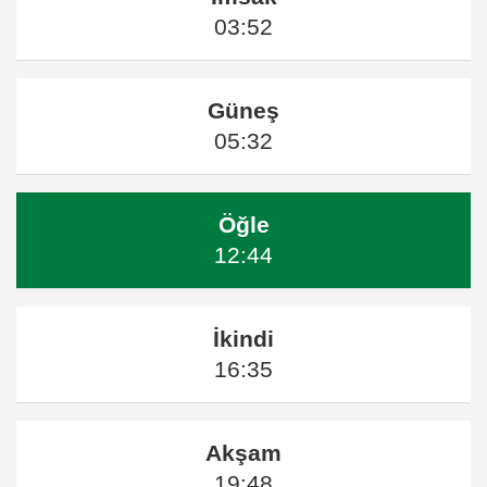
03:52
Güneş
05:32
Öğle
12:44
İkindi
16:35
Akşam
19:48