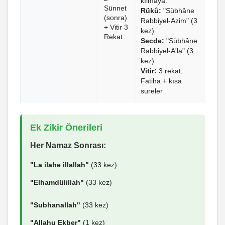
kılmaya."
Sünnet
Rükû:
"Sübhâne
(sonra)
Rabbiyel-Azim" (3
+ Vitir 3
kez)
Rekat
Secde:
"Sübhâne
Rabbiyel-A'la" (3
kez)
Vitir:
3 rekat,
Fatiha + kısa
sureler
Ek Zikir Önerileri
Her Namaz Sonrası:
"La ilahe illallah"
(33 kez)
"Elhamdülillah"
(33 kez)
"Subhanallah"
(33 kez)
"Allahu Ekber"
(1 kez)