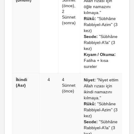
(Dhuhr)
Sünnet
Allah rızası için
(önce),
öğle namazını
2
kılmaya."
Sünnet
Rükû:
"Sübhâne
(sonra)
Rabbiyel-Azim" (3
kez)
Secde:
"Sübhâne
Rabbiyel-A'la" (3
kez)
Kıyam / Okuma:
Fatiha + kısa
sureler
İkindi
4
4
Niyet:
"Niyet ettim
(Asr)
Sünnet
Allah rızası için
(önce)
ikindi namazını
kılmaya."
Rükû:
"Sübhâne
Rabbiyel-Azim" (3
kez)
Secde:
"Sübhâne
Rabbiyel-A'la" (3
kez)