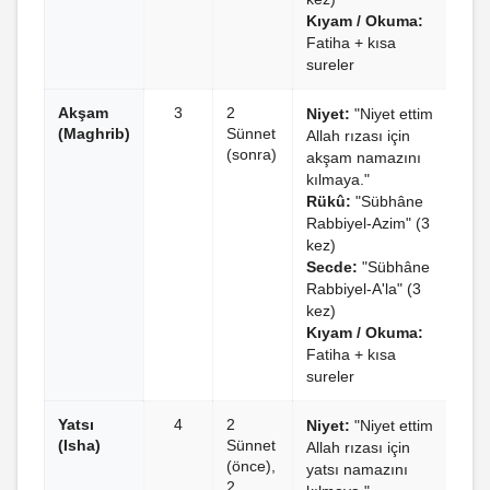
Kıyam / Okuma:
Fatiha + kısa
sureler
Akşam
3
2
Niyet:
"Niyet ettim
(Maghrib)
Sünnet
Allah rızası için
(sonra)
akşam namazını
kılmaya."
Rükû:
"Sübhâne
Rabbiyel-Azim" (3
kez)
Secde:
"Sübhâne
Rabbiyel-A'la" (3
kez)
Kıyam / Okuma:
Fatiha + kısa
sureler
Yatsı
4
2
Niyet:
"Niyet ettim
(Isha)
Sünnet
Allah rızası için
(önce),
yatsı namazını
2