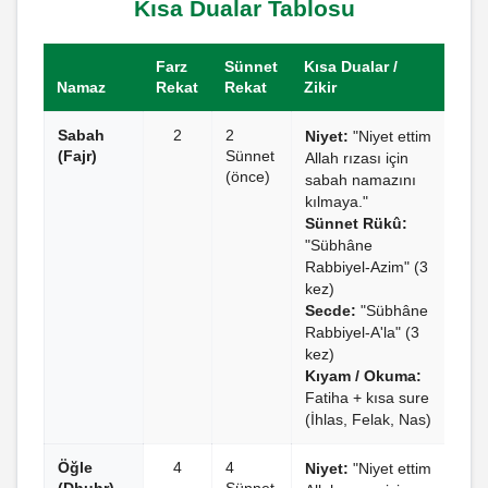
Kısa Dualar Tablosu
Farz
Sünnet
Kısa Dualar /
Namaz
Rekat
Rekat
Zikir
Sabah
2
2
Niyet:
"Niyet ettim
(Fajr)
Sünnet
Allah rızası için
(önce)
sabah namazını
kılmaya."
Sünnet Rükû:
"Sübhâne
Rabbiyel-Azim" (3
kez)
Secde:
"Sübhâne
Rabbiyel-A'la" (3
kez)
Kıyam / Okuma:
Fatiha + kısa sure
(İhlas, Felak, Nas)
Öğle
4
4
Niyet:
"Niyet ettim