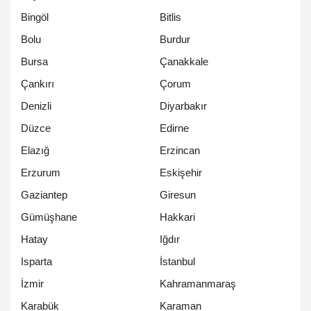
Bingöl
Bitlis
Bolu
Burdur
Bursa
Çanakkale
Çankırı
Çorum
Denizli
Diyarbakır
Düzce
Edirne
Elazığ
Erzincan
Erzurum
Eskişehir
Gaziantep
Giresun
Gümüşhane
Hakkari
Hatay
Iğdır
Isparta
İstanbul
İzmir
Kahramanmaraş
Karabük
Karaman