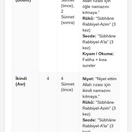
(Dhuhr)
Sünnet
Allah rızası için
(önce),
öğle namazını
2
kılmaya."
Sünnet
Rükû:
"Sübhâne
(sonra)
Rabbiyel-Azim" (3
kez)
Secde:
"Sübhâne
Rabbiyel-A'la" (3
kez)
Kıyam / Okuma:
Fatiha + kısa
sureler
İkindi
4
4
Niyet:
"Niyet ettim
(Asr)
Sünnet
Allah rızası için
(önce)
ikindi namazını
kılmaya."
Rükû:
"Sübhâne
Rabbiyel-Azim" (3
kez)
Secde:
"Sübhâne
Rabbiyel-A'la" (3
kez)