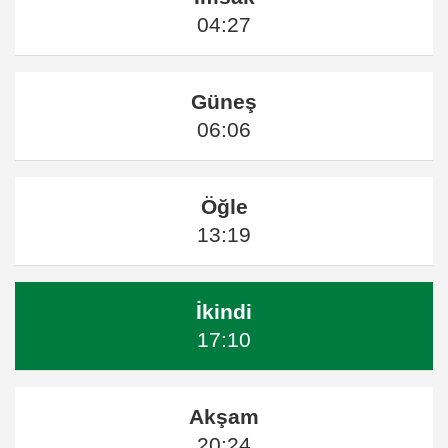
04:27
Güneş
06:06
Öğle
13:19
İkindi
17:10
Akşam
20:24