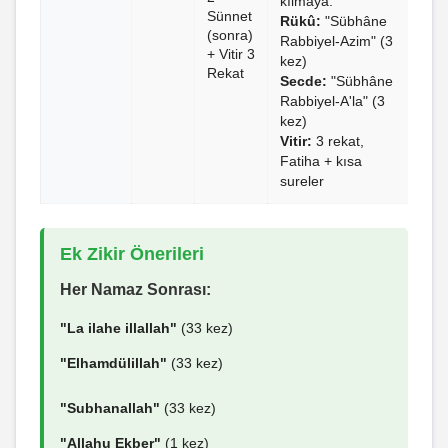
kılmaya."
Sünnet
Rükû:
"Sübhâne
(sonra)
Rabbiyel-Azim" (3
+ Vitir 3
kez)
Rekat
Secde:
"Sübhâne
Rabbiyel-A'la" (3
kez)
Vitir:
3 rekat,
Fatiha + kısa
sureler
Ek Zikir Önerileri
Her Namaz Sonrası:
"La ilahe illallah"
(33 kez)
"Elhamdülillah"
(33 kez)
"Subhanallah"
(33 kez)
"Allahu Ekber"
(1 kez)