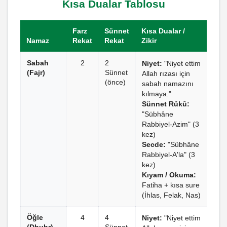
Kısa Dualar Tablosu
Farz
Sünnet
Kısa Dualar /
Namaz
Rekat
Rekat
Zikir
Sabah
2
2
Niyet:
"Niyet ettim
(Fajr)
Sünnet
Allah rızası için
(önce)
sabah namazını
kılmaya."
Sünnet Rükû:
"Sübhâne
Rabbiyel-Azim" (3
kez)
Secde:
"Sübhâne
Rabbiyel-A'la" (3
kez)
Kıyam / Okuma:
Fatiha + kısa sure
(İhlas, Felak, Nas)
Öğle
4
4
Niyet:
"Niyet ettim