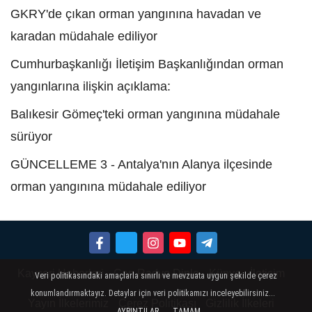
GKRY'de çıkan orman yangınına havadan ve
karadan müdahale ediliyor
Cumhurbaşkanlığı İletişim Başkanlığından orman
yangınlarına ilişkin açıklama:
Balıkesir Gömeç'teki orman yangınına müdahale
sürüyor
GÜNCELLEME 3 - Antalya'nın Alanya ilçesinde
orman yangınına müdahale ediliyor
Kayseri Haberleri
Can Radyo Dinle
Künye
İletişim
Veri politikasındaki amaçlarla sınırlı ve mevzuata uygun şekilde çerez
konumlandırmaktayız. Detaylar için veri politikamızı inceleyebilirsiniz...
Yayın İlkelerimiz
Çerez Politikası
Gizlilik İlkeleri
AYRINTILAR
TAMAM