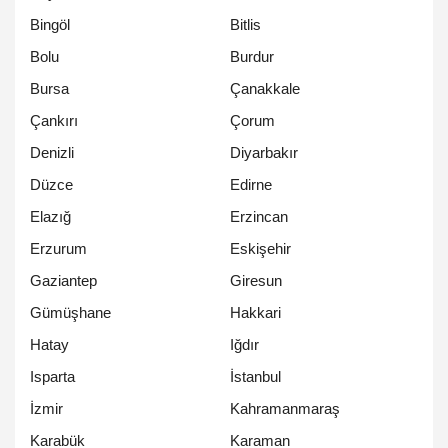
Bingöl
Bitlis
Bolu
Burdur
Bursa
Çanakkale
Çankırı
Çorum
Denizli
Diyarbakır
Düzce
Edirne
Elazığ
Erzincan
Erzurum
Eskişehir
Gaziantep
Giresun
Gümüşhane
Hakkari
Hatay
Iğdır
Isparta
İstanbul
İzmir
Kahramanmaraş
Karabük
Karaman