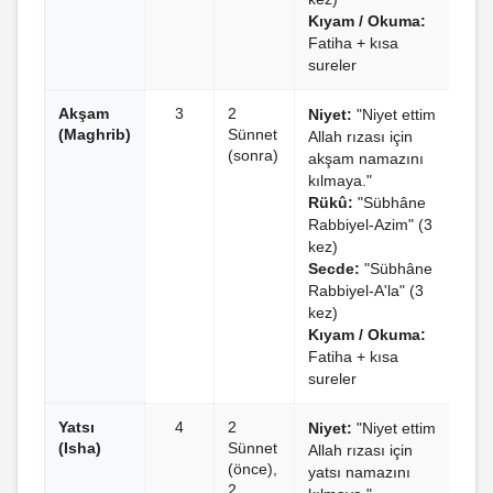
Kıyam / Okuma:
Fatiha + kısa
sureler
Akşam
3
2
Niyet:
"Niyet ettim
(Maghrib)
Sünnet
Allah rızası için
(sonra)
akşam namazını
kılmaya."
Rükû:
"Sübhâne
Rabbiyel-Azim" (3
kez)
Secde:
"Sübhâne
Rabbiyel-A'la" (3
kez)
Kıyam / Okuma:
Fatiha + kısa
sureler
Yatsı
4
2
Niyet:
"Niyet ettim
(Isha)
Sünnet
Allah rızası için
(önce),
yatsı namazını
2