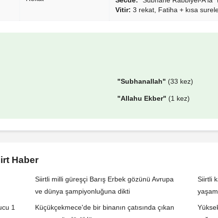
Vitir:
3 rekat, Fatiha + kısa surel
"Subhanallah"
(33 kez)
"Allahu Ekber"
(1 kez)
iirt Haber
Siirtli milli güreşçi Barış Erbek gözünü Avrupa
Siirtl
ve dünya şampiyonluğuna dikti
yaşamı
ucu 1
Küçükçekmece'de bir binanın çatısında çıkan
Yüksek 