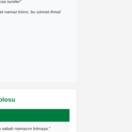
ısa sureler"
t namaz kılınır, bu sünnet ihmal
ablosu
çin sabah namazını kılmaya."