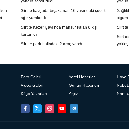
yangın söndürüldü
yoğun
rken
Siirt'te kavgada bıçaklanan 16 yaşındaki çocuk
Sağlıkl
ni
ağır yaralandı
sigara
Siirt'te Kezer Çayı'nda mahsur kalan 8 kişi
Siirt'
u
kurtarıldı
Siirt a
Siirt'te park halindeki 2 araç yandı
yaklaş
Foto Galeri
Yerel Haberler
Hava 
Video Galeri
Günün Haberleri
Nöbetc
Köşe Yazarları
Arşiv
Namaz 