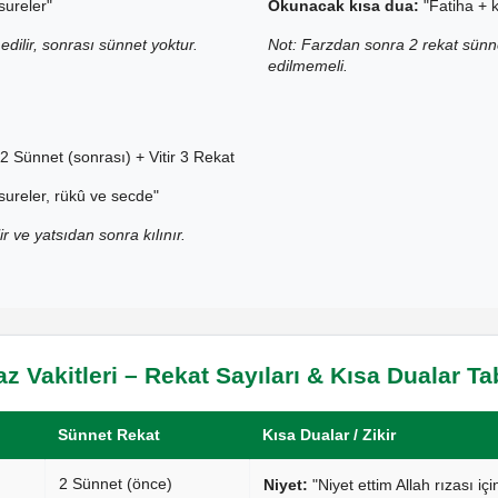
sureler"
Okunacak kısa dua:
"Fatiha + k
edilir, sonrası sünnet yoktur.
Not: Farzdan sonra 2 rekat sünne
edilmemeli.
2 Sünnet (sonrası) + Vitir 3 Rekat
sureler, rükû ve secde"
ir ve yatsıdan sonra kılınır.
 Vakitleri – Rekat Sayıları & Kısa Dualar T
Sünnet Rekat
Kısa Dualar / Zikir
2 Sünnet (önce)
Niyet:
"Niyet ettim Allah rızası i