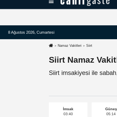
Kayseri Haberleri
Can Radyo Dinle
8 Ağustos 2026, Cumartesi
Namaz Vakitleri
Siirt
Siirt Namaz Vakit
Siirt imsakiyesi ile sabah
İmsak
Güneş
03:40
05:14