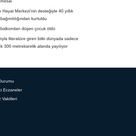
 mesai
ı Hayat Merkezi'nin desteğiyle 40 yıllık
 bağımlılığından kurtuldu
te balkondan düşen çocuk öldü
dıyla literatüre giren bitki dünyada sadece
ık 300 metrekarelik alanda yayılıyor
Durumu
i Eczaneler
Vakitleri