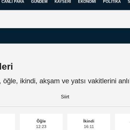
CANLI PARA
GÜNDEM
KAYSERI
EKONOMI
POLITIKA
Künye
İletişim
Yayın İlkelerimiz
leri
, öğle, ikindi, akşam ve yatsı vakitlerini anlı
Siirt
Öğle
İkindi
12:23
16:11