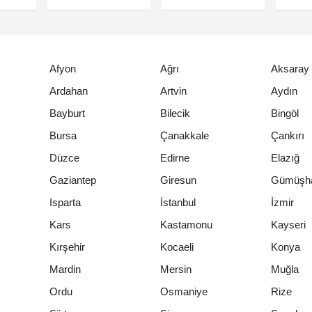
Afyon
Ağrı
Aksaray
Ardahan
Artvin
Aydın
Bayburt
Bilecik
Bingöl
Bursa
Çanakkale
Çankırı
Düzce
Edirne
Elazığ
Gaziantep
Giresun
Gümüşh
Isparta
İstanbul
İzmir
Kars
Kastamonu
Kayseri
Kırşehir
Kocaeli
Konya
Mardin
Mersin
Muğla
Ordu
Osmaniye
Rize