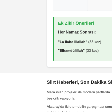
Ek Zikir Önerileri
Her Namaz Sonrası:
"La ilahe illallah"
(33 kez)
"Elhamdülillah"
(33 kez)
Siirt Haberleri, Son Dakika S
Mera ıslah projeleri ile modern şartlarda
besicilik yapıyorlar
Aksaray'da iki otomobilin çarpışması son