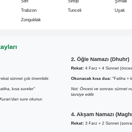
Siirt
Sinop
Şırnak
Trabzon
Tunceli
Uşak
Zonguldak
ayları
2. Öğle Namazı (Dhuhr)
Rekat:
4 Farz + 4 Sünnet (önces
ekat sünnet çok önemlidir.
Okunacak kısa dua:
"Fatiha + k
tiha, kısa sureler"
Not: Öncesi ve sonrası sünnet na
tavsiye edilir.
e Kuran'dan sure okunur.
4. Akşam Namazı (Maghr
Rekat:
3 Farz + 2 Sünnet (sonra