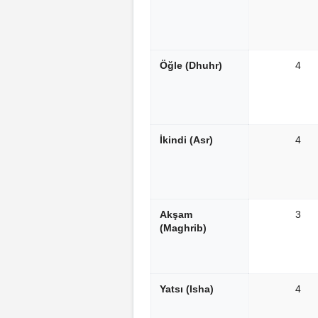
Öğle (Dhuhr)
4
İkindi (Asr)
4
Akşam
3
(Maghrib)
Yatsı (Isha)
4