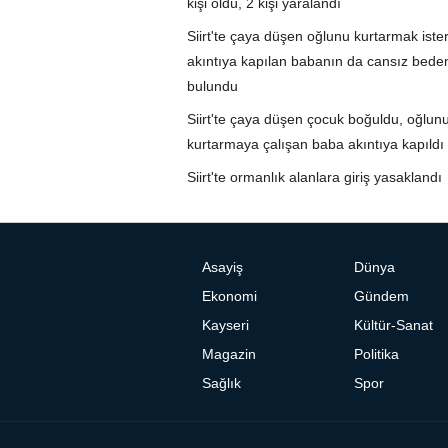
kişi öldü, 2 kişi yaralandı
Siirt'te çaya düşen oğlunu kurtarmak iste
akıntıya kapılan babanın da cansız bede
bulundu
Siirt'te çaya düşen çocuk boğuldu, oğlun
kurtarmaya çalışan baba akıntıya kapıldı
Siirt'te ormanlık alanlara giriş yasaklandı
Asayiş
Dünya
Ekonomi
Gündem
Kayseri
Kültür-Sanat
Magazin
Politika
Sağlık
Spor