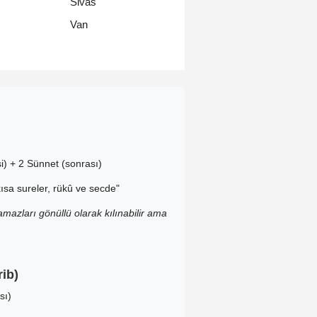
Sivas
Van
i) + 2 Sünnet (sonrası)
ısa sureler, rükû ve secde"
mazları gönüllü olarak kılınabilir ama
ib)
sı)