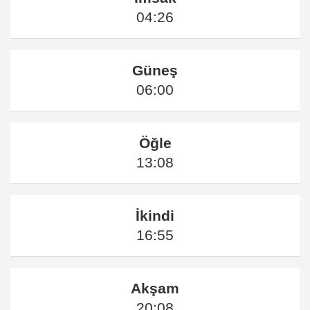
04:26
Güneş
06:00
Öğle
13:08
İkindi
16:55
Akşam
20:08