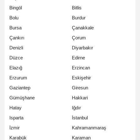
Bingöl
Bitlis
Bolu
Burdur
Bursa
Çanakkale
Çankırı
Çorum
Denizli
Diyarbakır
Düzce
Edirne
Elazığ
Erzincan
Erzurum
Eskişehir
Gaziantep
Giresun
Gümüşhane
Hakkari
Hatay
Iğdır
Isparta
İstanbul
İzmir
Kahramanmaraş
Karabük
Karaman