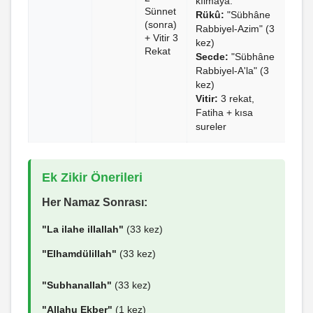
kılmaya."
Sünnet
Rükû:
"Sübhâne
(sonra)
Rabbiyel-Azim" (3
+ Vitir 3
kez)
Rekat
Secde:
"Sübhâne
Rabbiyel-A'la" (3
kez)
Vitir:
3 rekat,
Fatiha + kısa
sureler
Ek Zikir Önerileri
Her Namaz Sonrası:
"La ilahe illallah"
(33 kez)
"Elhamdülillah"
(33 kez)
"Subhanallah"
(33 kez)
"Allahu Ekber"
(1 kez)