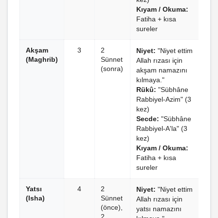
Kıyam / Okuma:
Fatiha + kısa
sureler
Akşam
3
2
Niyet:
"Niyet ettim
(Maghrib)
Sünnet
Allah rızası için
(sonra)
akşam namazını
kılmaya."
Rükû:
"Sübhâne
Rabbiyel-Azim" (3
kez)
Secde:
"Sübhâne
Rabbiyel-A'la" (3
kez)
Kıyam / Okuma:
Fatiha + kısa
sureler
Yatsı
4
2
Niyet:
"Niyet ettim
(Isha)
Sünnet
Allah rızası için
(önce),
yatsı namazını
2