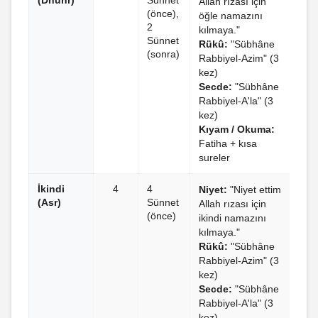
(Dhuhr)
Sünnet
Allah rızası için
(önce),
öğle namazını
2
kılmaya."
Sünnet
Rükû:
"Sübhâne
(sonra)
Rabbiyel-Azim" (3
kez)
Secde:
"Sübhâne
Rabbiyel-A'la" (3
kez)
Kıyam / Okuma:
Fatiha + kısa
sureler
İkindi
4
4
Niyet:
"Niyet ettim
(Asr)
Sünnet
Allah rızası için
(önce)
ikindi namazını
kılmaya."
Rükû:
"Sübhâne
Rabbiyel-Azim" (3
kez)
Secde:
"Sübhâne
Rabbiyel-A'la" (3
kez)