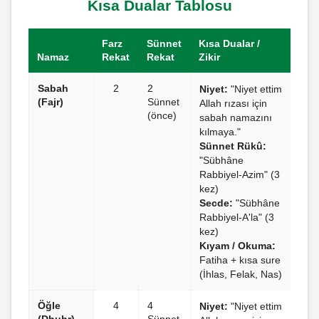
Kısa Dualar Tablosu
Farz
Sünnet
Kısa Dualar /
Namaz
Rekat
Rekat
Zikir
Sabah
2
2
Niyet:
"Niyet ettim
(Fajr)
Sünnet
Allah rızası için
(önce)
sabah namazını
kılmaya."
Sünnet Rükû:
"Sübhâne
Rabbiyel-Azim" (3
kez)
Secde:
"Sübhâne
Rabbiyel-A'la" (3
kez)
Kıyam / Okuma:
Fatiha + kısa sure
(İhlas, Felak, Nas)
Öğle
4
4
Niyet:
"Niyet ettim