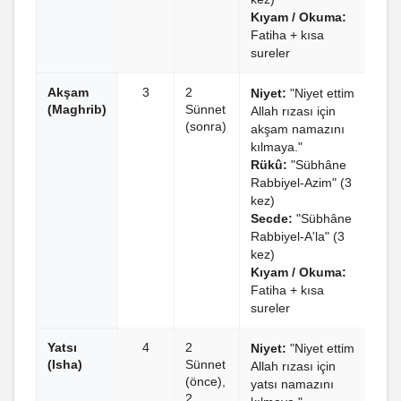
Kıyam / Okuma:
Fatiha + kısa
sureler
Akşam
3
2
Niyet:
"Niyet ettim
(Maghrib)
Sünnet
Allah rızası için
(sonra)
akşam namazını
kılmaya."
Rükû:
"Sübhâne
Rabbiyel-Azim" (3
kez)
Secde:
"Sübhâne
Rabbiyel-A'la" (3
kez)
Kıyam / Okuma:
Fatiha + kısa
sureler
Yatsı
4
2
Niyet:
"Niyet ettim
(Isha)
Sünnet
Allah rızası için
(önce),
yatsı namazını
2