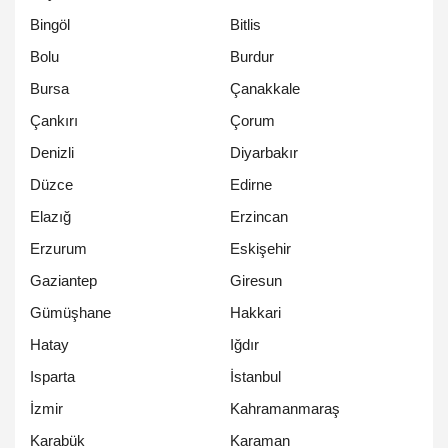
Bingöl
Bitlis
Bolu
Burdur
Bursa
Çanakkale
Çankırı
Çorum
Denizli
Diyarbakır
Düzce
Edirne
Elazığ
Erzincan
Erzurum
Eskişehir
Gaziantep
Giresun
Gümüşhane
Hakkari
Hatay
Iğdır
Isparta
İstanbul
İzmir
Kahramanmaraş
Karabük
Karaman