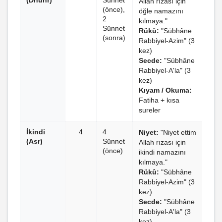
(Dhuhr)
Sünnet
Allah rızası için
(önce),
öğle namazını
2
kılmaya."
Sünnet
Rükû:
"Sübhâne
(sonra)
Rabbiyel-Azim" (3
kez)
Secde:
"Sübhâne
Rabbiyel-A'la" (3
kez)
Kıyam / Okuma:
Fatiha + kısa
sureler
İkindi
4
4
Niyet:
"Niyet ettim
(Asr)
Sünnet
Allah rızası için
(önce)
ikindi namazını
kılmaya."
Rükû:
"Sübhâne
Rabbiyel-Azim" (3
kez)
Secde:
"Sübhâne
Rabbiyel-A'la" (3
kez)