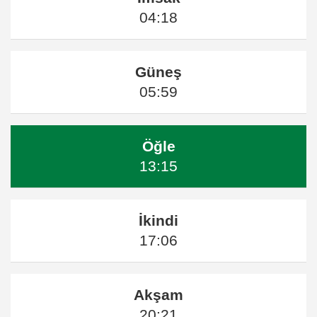
04:18
Güneş
05:59
Öğle
13:15
İkindi
17:06
Akşam
20:21