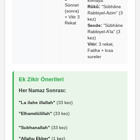
kılmaya."
Sünnet
Rükû:
"Sübhâne
(sonra)
Rabbiyel-Azim" (3
+ Vitir 3
kez)
Rekat
Secde:
"Sübhâne
Rabbiyel-A'la" (3
kez)
Vitir:
3 rekat,
Fatiha + kısa
sureler
Ek Zikir Önerileri
Her Namaz Sonrası:
"La ilahe illallah"
(33 kez)
"Elhamdülillah"
(33 kez)
"Subhanallah"
(33 kez)
"Allahu Ekber"
(1 kez)